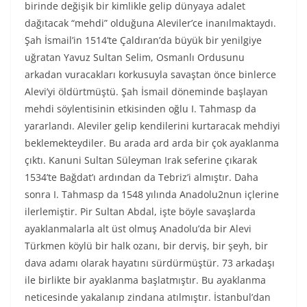
birinde değişik bir kimlikle gelip dünyaya adalet
dağıtacak “mehdi” olduğuna Aleviler’ce inanılmaktaydı.
Şah İsmail’in 1514’te Çaldıran’da büyük bir yenilgiye
uğratan Yavuz Sultan Selim, Osmanlı Ordusunu
arkadan vuracakları korkusuyla savaştan önce binlerce
Alevi’yi öldürtmüştü. Şah İsmail döneminde başlayan
mehdi söylentisinin etkisinden oğlu I. Tahmasp da
yararlandı. Aleviler gelip kendilerini kurtaracak mehdiyi
beklemekteydiler. Bu arada ard arda bir çok ayaklanma
çıktı. Kanuni Sultan Süleyman Irak seferine çıkarak
1534’te Bağdat’ı ardından da Tebriz’i almıştır. Daha
sonra I. Tahmasp da 1548 yılında Anadolu2nun içlerine
ilerlemiştir. Pir Sultan Abdal, işte böyle savaşlarda
ayaklanmalarla alt üst olmuş Anadolu’da bir Alevi
Türkmen köylü bir halk ozanı, bir derviş, bir şeyh, bir
dava adamı olarak hayatını sürdürmüştür. 73 arkadaşı
ile birlikte bir ayaklanma başlatmıştır. Bu ayaklanma
neticesinde yakalanıp zindana atılmıştır. İstanbul’dan