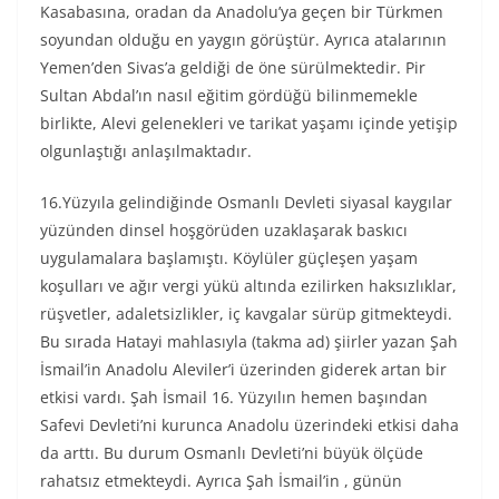
Kasabasına, oradan da Anadolu’ya geçen bir Türkmen
soyundan olduğu en yaygın görüştür. Ayrıca atalarının
Yemen’den Sivas’a geldiği de öne sürülmektedir. Pir
Sultan Abdal’ın nasıl eğitim gördüğü bilinmemekle
birlikte, Alevi gelenekleri ve tarikat yaşamı içinde yetişip
olgunlaştığı anlaşılmaktadır.
16.Yüzyıla gelindiğinde Osmanlı Devleti siyasal kaygılar
yüzünden dinsel hoşgörüden uzaklaşarak baskıcı
uygulamalara başlamıştı. Köylüler güçleşen yaşam
koşulları ve ağır vergi yükü altında ezilirken haksızlıklar,
rüşvetler, adaletsizlikler, iç kavgalar sürüp gitmekteydi.
Bu sırada Hatayi mahlasıyla (takma ad) şiirler yazan Şah
İsmail’in Anadolu Aleviler’i üzerinden giderek artan bir
etkisi vardı. Şah İsmail 16. Yüzyılın hemen başından
Safevi Devleti’ni kurunca Anadolu üzerindeki etkisi daha
da arttı. Bu durum Osmanlı Devleti’ni büyük ölçüde
rahatsız etmekteydi. Ayrıca Şah İsmail’in , günün