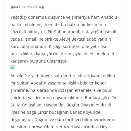
04 Haziran 2014
Yaşadığı dönemde düşünce ve şiirleriyle hem Anadolu
halkını etkilemiş, hem de bu halkın bir kesiminin
sözcüsü olmuştur. Pir Sultan Abdal, Hatayi (Şah İsmail
yada I. İsmail) ile birlikte Alev-i Bektaşi edebiyatının
kurucularındandır. Kişiliği sorunları dile getirilişi
haksızlıklara karşı yürekli direnişiyle adı efsanelere de
karışarak bu güne ulaşmıştır.
Aleviler’ce yedi büyük şairden biri olarak kabul edilen
Pir Sultan Abdal’ın yaşamına ilişkin bilgiler kendi
şiirlerine, halk arasında dolaşan efsanelere ve öbür
şairlerin yazdıklarına dayanmaktadır. Bunlara göre Pir
Sultan’ın asıl adı Haydar’dır. Bugün Sivas’ın Yıldızeli
İlçesine bağlı Çırçır bucağının Banaz Köyünde
doğmuştur. Doğum ve öüm tarihleri bilinmemektedir.
Ailesinin Horosan’dan İran Azerbaycan’ındaki Hoy