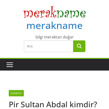
Skip
to
content
merakname
bilgi meraktan doğar
EDEBIYAT
Pir Sultan Abdal kimdir?