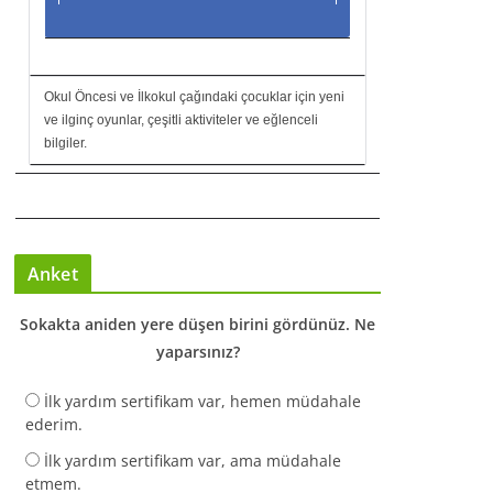
Okul Öncesi ve İlkokul çağındaki çocuklar için yeni
ve ilginç oyunlar, çeşitli aktiviteler ve eğlenceli
bilgiler.
Anket
Sokakta aniden yere düşen birini gördünüz. Ne
yaparsınız?
İlk yardım sertifikam var, hemen müdahale
ederim.
İlk yardım sertifikam var, ama müdahale
etmem.