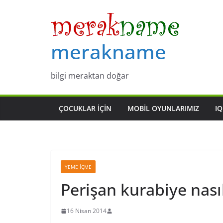
Skip
to
content
merakname
bilgi meraktan doğar
ÇOCUKLAR IÇIN
MOBIL OYUNLARIMIZ
IQ
YEME İÇME
Perişan kurabiye nasıl
16 Nisan 2014