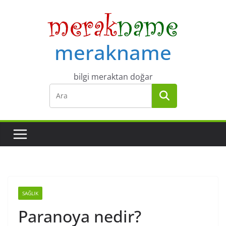
Skip
to
content
merakname
bilgi meraktan doğar
SAĞLIK
Paranoya nedir?