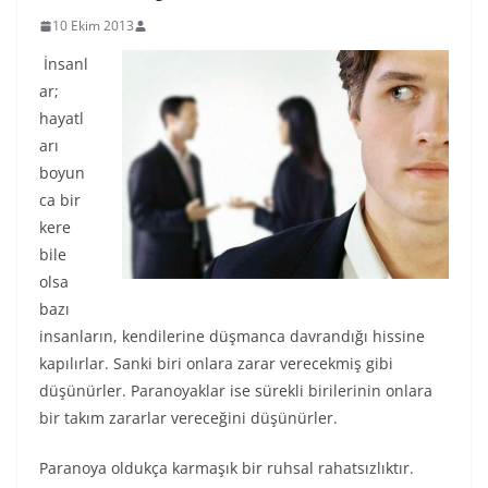
10 Ekim 2013
İnsanl
ar;
hayatl
arı
boyun
ca bir
kere
bile
olsa
bazı
insanların, kendilerine düşmanca davrandığı hissine
kapılırlar. Sanki biri onlara zarar verecekmiş gibi
düşünürler. Paranoyaklar ise sürekli birilerinin onlara
bir takım zararlar vereceğini düşünürler.
Paranoya oldukça karmaşık bir ruhsal rahatsızlıktır.