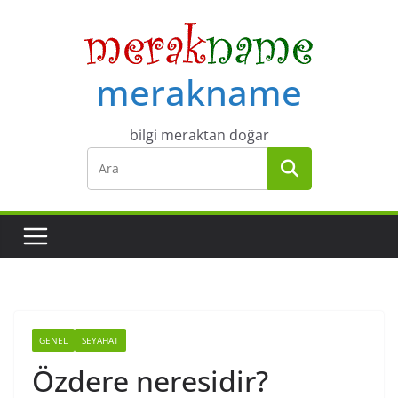
Skip
to
content
merakname
bilgi meraktan doğar
GENEL
SEYAHAT
Özdere neresidir?