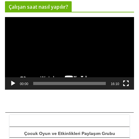
Çalışan saat nasıl yapılır?
c
ı
V
i
d
e
o
o
y
n
a
00:00
16:10
t
ı
c
ı
Çocuk Oyun ve Etkinlikleri Paylaşım Grubu