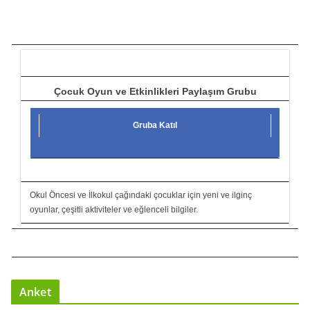
ı
c
ı
Çocuk Oyun ve Etkinlikleri Paylaşım Grubu
Gruba Katıl
Okul Öncesi ve İlkokul çağındaki çocuklar için yeni ve ilginç
oyunlar, çeşitli aktiviteler ve eğlenceli bilgiler.
Anket