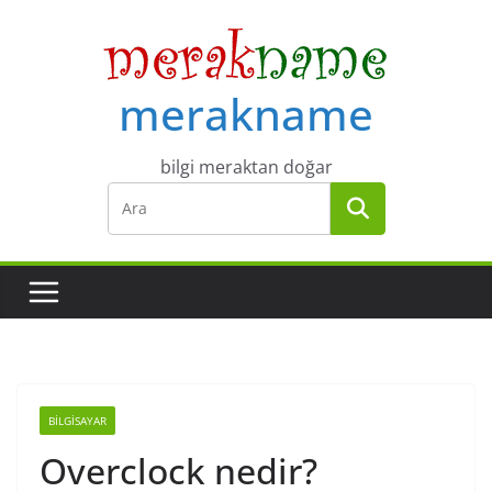
Skip
to
content
merakname
bilgi meraktan doğar
BILGISAYAR
Overclock nedir?