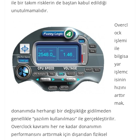
ile bir takım risklerin de baştan kabul edildiği
unutulmamalıdır.
Overcl
ock
işlemi
ile
bilgisa
yar
işlemc
isinin
hızını
arttır
mak,
donanımda herhangi bir değişikliğe gidilmeden
genellikle “yazılım kullanılması” ile gerçekleştirilir.
Overclock kavramı her ne kadar donanımın
performansını arttırmak için dışarıdan fiziksel