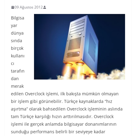
09 Ağustos 2012
Bilgisa
yar
dünya
sında
birçok
kullanı
cı
tarafın
dan
merak
edilen Overclock işlemi, ilk bakışta mümkün olmayan
bir işlem gibi görünebilir. Türkçe kaynaklarda “hız
aşırtma” olarak bahsedilen Overclock işleminin aslında
tam Türkçe karşılığı hızın arttırılmasıdır. Overclock
işlemi ile gerçek anlamda bilgisayar donanımlarının
sunduğu performans belirli bir seviyeye kadar