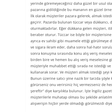
yerinde göremeyeceğiniz daha güzel bir usul ola
pazarına gidildiğinde bu mananın en güzel örnek 
İlk olarak müşteriler pazara gelerek, almak isted
geçirir. Pazarda bulunan tüccar veya dükkancı,
oturmaktadırlar. Eğer dükkana gelen müşteri, iti
beraber oturur. Tüccar ise böyle bir müşterisin
ayrıca ev sahibi gibi muamele ettiği görülmeye de
ve sigara ikram eder, daha sonra hal-hatır sorul
sonra konuşma sırasında konu alış veriş meselesin
birden bire ve hemen bu alış veriş meselesine gir
müşteriyle muhabbet ettiği sırada ne istediği ve n
kullanarak sorar. Ve müşteri almak istediği şeyi
Bunun üzerine satıcı yine nazik bir tarzda şöyl
görürseniz onu verirsiniz hiç vermezseniz de 
şereftir” diye karşılıkta bulunur. İşte İngiliz gaz
müşterilerle muhatap olması bu şekilde anlatılm
alışverişin hiçbir yerde olmadığı görülmezdi diye 