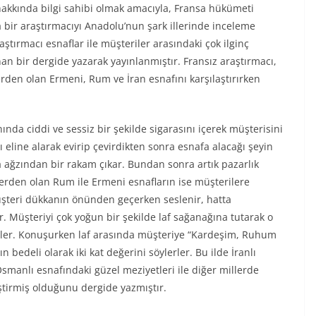
 hakkında bilgi sahibi olmak amacıyla, Fransa hükümeti
 bir araştırmacıyı Anadolu’nun şark illerinde inceleme
ştırmacı esnaflar ile müşteriler arasındaki çok ilginç
an bir dergide yazarak yayınlanmıştır. Fransız araştırmacı,
erden olan Ermeni, Rum ve İran esnafını karşılaştırırken
da ciddi ve sessiz bir şekilde sigarasını içerek müşterisini
 eline alarak evirip çevirdikten sonra esnafa alacağı şeyin
a ağzından bir rakam çıkar. Bundan sonra artık pazarlık
lerden olan Rum ile Ermeni esnafların ise müşterilere
şteri dükkanın önünden geçerken seslenir, hatta
 Müşteriyi çok yoğun bir şekilde laf sağanağına tutarak o
erler. Konuşurken laf arasında müşteriye “Kardeşim, Ruhum
bedeli olarak iki kat değerini söylerler. Bu ilde İranlı
Osmanlı esnafındaki güzel meziyetleri ile diğer millerde
eştirmiş olduğunu dergide yazmıştır.