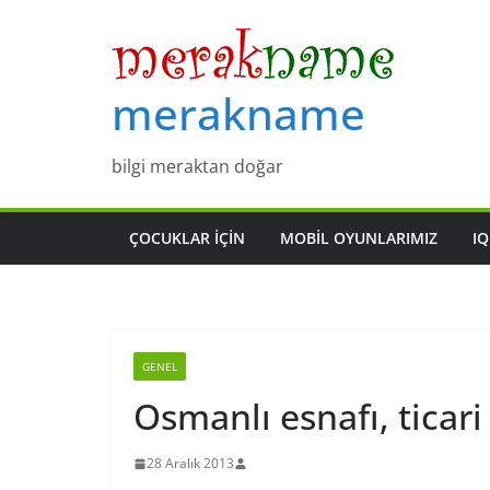
Skip
to
content
merakname
bilgi meraktan doğar
ÇOCUKLAR IÇIN
MOBIL OYUNLARIMIZ
IQ
GENEL
Osmanlı esnafı, ticari
28 Aralık 2013