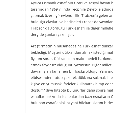
Ayrıca Osmanlı esnafının ticari ve sosyal hayatı
tarafından 1869 yılında Teophile Deyrolle adında
yapmak üzere görevlendirilir. Trabzon’a gelen ara
bulduğu olayları ve hadiseleri Fransa’da yayınlan
Trabzon’da gördüğü Türk esnafı ile diğer milletl
dergide şunları yazmıştır:
Araştırmacının müşahedesine Türk esnaf dükkanın
beklediği. Müşteri dükkandan almak istediği malı
fiyatını sorar. Dükkancının malın bedeli hakkınd
etmek faydasız olduğunu yazmıştır. Diğer millet
davranışları tamamen bir başka olduğu. Yani mü
elbisesinden tutup çekerek dükkana sokmak ister.
kişiye en yumuşak ifadeler kullanarak hitap ed
dostum” diye hitapta bulunurlar daha sonra malın 
esnaflar hakkında ise, onlardan bazı esnafların 
bulunan esnaf ahlakını yani hilekarlıklarını birl