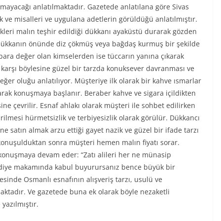
mayacağı anlatılmaktadır. Gazetede anlatılana göre Sivas
ve misalleri ve uygulana adetlerin görüldüğü anlatılmıştır.
ikleri malın teşhir edildiği dükkanı ayaküstü durarak gözden
 dükkanın önünde diz çökmüş veya bağdaş kurmuş bir şekilde
bara değer olan kimselerden ise tüccarın yanına çıkarak
e karşı böylesine güzel bir tarzda konuksever davranması ve
ğer oluğu anlatılıyor. Müşteriye ilk olarak bir kahve ısmarlar
arak konuşmaya başlanır. Beraber kahve ve sigara içildikten
e çevrilir. Esnaf ahlakı olarak müşteri ile sohbet edilirken
ilmesi hürmetsizlik ve terbiyesizlik olarak görülür. Dükkancı
e satın almak arzu ettiği gayet nazik ve güzel bir ifade tarzı
 konuşulduktan sonra müşteri hemen malın fiyatı sorar.
e konuşmaya devam eder: “Zatı alileri her ne münasip
hediye makamında kabul buyurursanız bence büyük bir
etesinde Osmanlı esnafının alışveriş tarzı, usulü ve
aktadır. Ve gazetede buna ek olarak böyle nezaketli
yazılmıştır.