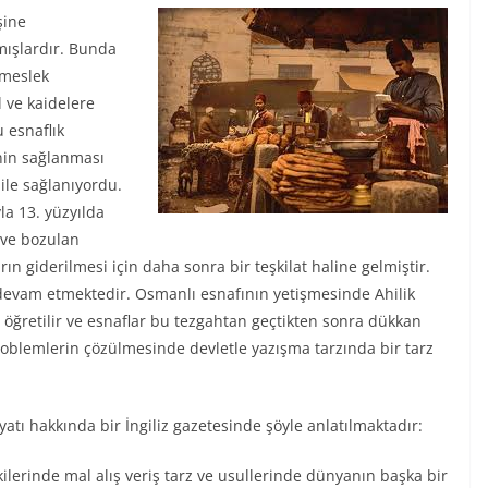
şine
mışlardır. Bunda
 meslek
l ve kaidelere
 esnaflık
nin sağlanması
ı ile sağlanıyordu.
la 13. yüzyılda
 ve bozulan
n giderilmesi için daha sonra bir teşkilat haline gelmiştir.
evam etmektedir. Osmanlı esnafının yetişmesinde Ahilik
a öğretilir ve esnaflar bu tezgahtan geçtikten sonra dükkan
ve problemlerin çözülmesinde devletle yazışma tarzında bir tarz
atı hakkında bir İngiliz gazetesinde şöyle anlatılmaktadır:
şkilerinde mal alış veriş tarz ve usullerinde dünyanın başka bir