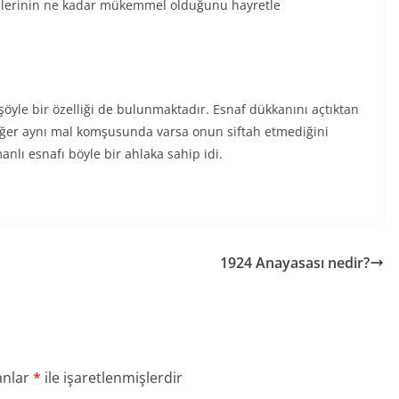
kilerinin ne kadar mükemmel olduğunu hayretle
şöyle bir özelliği de bulunmaktadır. Esnaf dükkanını açtıktan
, eğer aynı mal komşusunda varsa onun siftah etmediğini
nlı esnafı böyle bir ahlaka sahip idi.
1924 Anayasası nedir?
anlar
*
ile işaretlenmişlerdir