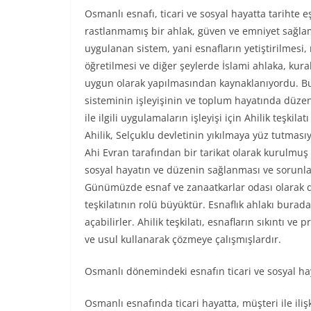
Osmanlı esnafı, ticari ve sosyal hayatta tarihte e
rastlanmamış bir ahlak, güven ve emniyet sağla
uygulanan sistem, yani esnafların yetiştirilmesi,
öğretilmesi ve diğer şeylerde İslami ahlaka, kura
uygun olarak yapılmasından kaynaklanıyordu. Bu
sisteminin işleyişinin ve toplum hayatında düze
ile ilgili uygulamaların işleyişi için Ahilik teşkilat
Ahilik, Selçuklu devletinin yıkılmaya yüz tutmasıy
Ahi Evran tarafından bir tarikat olarak kurulmuş
sosyal hayatın ve düzenin sağlanması ve sorunları
Günümüzde esnaf ve zanaatkarlar odası olarak d
teşkilatının rolü büyüktür. Esnaflık ahlakı burad
açabilirler. Ahilik teşkilatı, esnafların sıkıntı 
ve usul kullanarak çözmeye çalışmışlardır.
Osmanlı dönemindeki esnafın ticari ve sosyal hay
Osmanlı esnafında ticari hayatta, müşteri ile ili