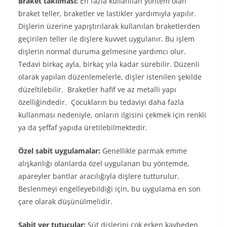
Braket takılması:
En fazla kullanılan yöntem olan
braket teller, braketler ve lastikler yardımıyla yapılır.
Dişlerin üzerine yapıştırılarak kullanılan braketlerden
geçirilen teller ile dişlere kuvvet uygulanır. Bu işlem
dişlerin normal duruma gelmesine yardımcı olur.
Tedavi birkaç ayla, birkaç yıla kadar sürebilir. Düzenli
olarak yapılan düzenlemelerle, dişler istenilen şekilde
düzeltilebilir. Braketler hafif ve az metalli yapı
özelliğindedir. Çocukların bu tedaviyi daha fazla
kullanması nedeniyle, onların ilgisini çekmek için renkli
ya da şeffaf yapıda üretilebilmektedir.
Özel sabit uygulamalar:
Genellikle parmak emme
alışkanlığı olanlarda özel uygulanan bu yöntemde,
apareyler bantlar aracılığıyla dişlere tutturulur.
Beslenmeyi engelleyebildiği için, bu uygulama en son
çare olarak düşünülmelidir.
Sabit yer tutucular:
Süt dişlerini çok erken kaybeden