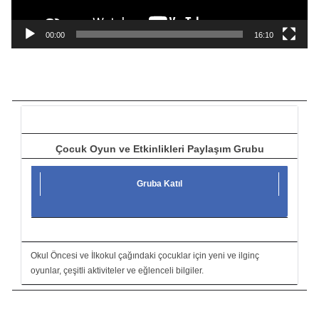
n
a
00:00
16:10
t
ı
c
ı
Çocuk Oyun ve Etkinlikleri Paylaşım Grubu
Gruba Katıl
Okul Öncesi ve İlkokul çağındaki çocuklar için yeni ve ilginç
oyunlar, çeşitli aktiviteler ve eğlenceli bilgiler.