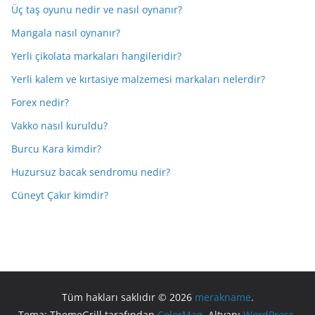
Üç taş oyunu nedir ve nasıl oynanır?
Mangala nasıl oynanır?
Yerli çikolata markaları hangileridir?
Yerli kalem ve kırtasiye malzemesi markaları nelerdir?
Forex nedir?
Vakko nasıl kuruldu?
Burcu Kara kimdir?
Huzursuz bacak sendromu nedir?
Cüneyt Çakır kimdir?
Tüm hakları saklıdır © 2026
merakname
.
Tema: ThemeGrill tarafından
ColorMag
. Altyapı
WordPress
.