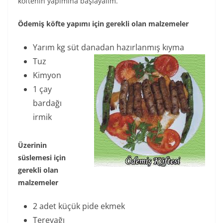
köftenin yapımına başlayalım.
Ödemiş köfte yapımı için gerekli olan malzemeler
Yarım kg süt danadan hazırlanmış kıyma
Tuz
Kimyon
1 çay
bardağı
irmik
Üzerinin
süslemesi için
gerekli olan
malzemeler
2 adet küçük pide ekmek
Tereyağı