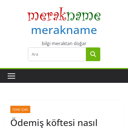
Skip
to
content
merakname
bilgi meraktan doğar
YEME İÇME
Ödemiş köftesi nasıl