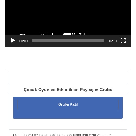
e
o
o
y
n
a
00:00
16:10
t
ı
c
ı
Çocuk Oyun ve Etkinlikleri Paylaşım Grubu
Gruba Katıl
Okul Öncesi ve İlkokul çağındaki çocuklar için yeni ve ilginç