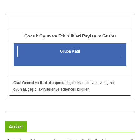
ı
c
ı
Çocuk Oyun ve Etkinlikleri Paylaşım Grubu
Gruba Katıl
Okul Öncesi ve İlkokul çağındaki çocuklar için yeni ve ilginç
oyunlar, çeşitli aktiviteler ve eğlenceli bilgiler.
Anket