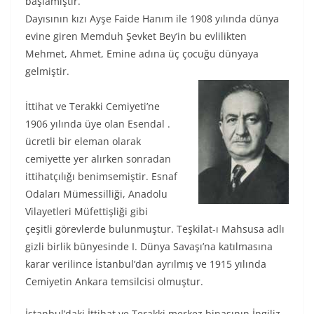
başlamıştır.
Dayısının kızı Ayşe Faide Hanım ile 1908 yılında dünya
evine giren Memduh Şevket Bey’in bu evlilikten
Mehmet, Ahmet, Emine adına üç çocuğu dünyaya
gelmiştir.
İttihat ve Terakki Cemiyeti’ne
1906 yılında üye olan Esendal .
ücretli bir eleman olarak
cemiyette yer alırken sonradan
ittihatçılığı benimsemiştir. Esnaf
Odaları Mümessilliği, Anadolu
Vilayetleri Müfettişliği gibi
çeşitli görevlerde bulunmuştur. Teşkilat-ı Mahsusa adlı
gizli birlik bünyesinde I. Dünya Savaşı’na katılmasına
karar verilince İstanbul’dan ayrılmış ve 1915 yılında
Cemiyetin Ankara temsilcisi olmuştur.
İstanbul’daki İttihat ve Terakki merkez binasının İngiliz