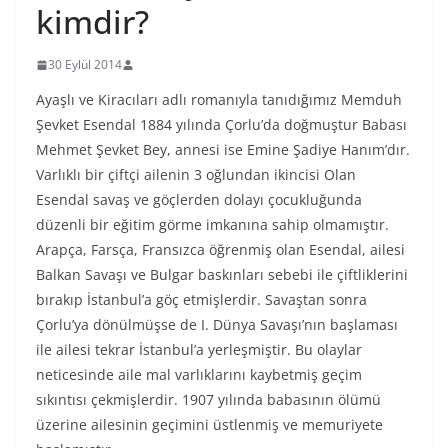
kimdir?
30 Eylül 2014
Ayaşlı ve Kiracıları adlı romanıyla tanıdığımız Memduh
Şevket Esendal 1884 yılında Çorlu’da doğmuştur Babası
Mehmet Şevket Bey, annesi ise Emine Şadiye Hanım’dır.
Varlıklı bir çiftçi ailenin 3 oğlundan ikincisi Olan
Esendal savaş ve göçlerden dolayı çocukluğunda
düzenli bir eğitim görme imkanına sahip olmamıştır.
Arapça, Farsça, Fransızca öğrenmiş olan Esendal, ailesi
Balkan Savaşı ve Bulgar baskınları sebebi ile çiftliklerini
bırakıp İstanbul’a göç etmişlerdir. Savaştan sonra
Çorlu’ya dönülmüşse de I. Dünya Savaşı’nın başlaması
ile ailesi tekrar İstanbul’a yerleşmiştir. Bu olaylar
neticesinde aile mal varlıklarını kaybetmiş geçim
sıkıntısı çekmişlerdir. 1907 yılında babasının ölümü
üzerine ailesinin geçimini üstlenmiş ve memuriyete