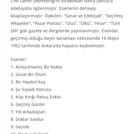
CHP Genel Sekreterliği’ni bıraktıktan sonra yalnızca
edebiyatla ilgilenmiştir. Eserlerini derleyip
kitaplaştırmıştır. Öyküleri, “Sanat ve Edebiyat”, “Seçilmiş
Hikayeler”, “Pazar Postası”, “Ulus”, “Ülkü”, “Hisar”, “Türk
Dili” gibi gazete ve dergilerde yayınlanmıştır. Esendal,
geçirmiş olduğu beyin kanaması neticesinde 16 Mayıs
1952 tarihinde Ankara’da hayatını kaybetmiştir.
Eserleri
1. Anlaşılmamış Bir Nokta
2. Güzel Bir Ölüm
3. Bir Haydut Kuş
4. Şu Soyadı Konusu
5. Küp Kırığı Pabuç Eskisi
6. Geçmiş Günler
7. Yol Arkadaşları
8. Doktor Savdur
9. Gezide