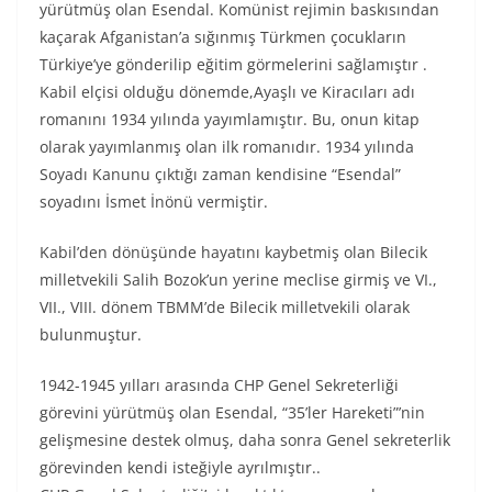
yürütmüş olan Esendal. Komünist rejimin baskısından
kaçarak Afganistan’a sığınmış Türkmen çocukların
Türkiye’ye gönderilip eğitim görmelerini sağlamıştır .
Kabil elçisi olduğu dönemde,Ayaşlı ve Kiracıları adı
romanını 1934 yılında yayımlamıştır. Bu, onun kitap
olarak yayımlanmış olan ilk romanıdır. 1934 yılında
Soyadı Kanunu çıktığı zaman kendisine “Esendal”
soyadını İsmet İnönü vermiştir.
Kabil’den dönüşünde hayatını kaybetmiş olan Bilecik
milletvekili Salih Bozok’un yerine meclise girmiş ve VI.,
VII., VIII. dönem TBMM’de Bilecik milletvekili olarak
bulunmuştur.
1942-1945 yılları arasında CHP Genel Sekreterliği
görevini yürütmüş olan Esendal, “35’ler Hareketi”’nin
gelişmesine destek olmuş, daha sonra Genel sekreterlik
görevinden kendi isteğiyle ayrılmıştır..