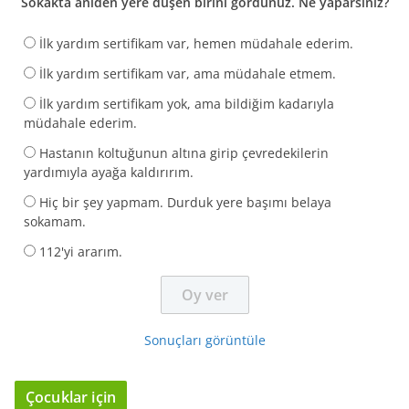
Sokakta aniden yere düşen birini gördünüz. Ne yaparsınız?
İlk yardım sertifikam var, hemen müdahale ederim.
İlk yardım sertifikam var, ama müdahale etmem.
İlk yardım sertifikam yok, ama bildiğim kadarıyla
müdahale ederim.
Hastanın koltuğunun altına girip çevredekilerin
yardımıyla ayağa kaldırırım.
Hiç bir şey yapmam. Durduk yere başımı belaya
sokamam.
112'yi ararım.
Sonuçları görüntüle
Çocuklar için