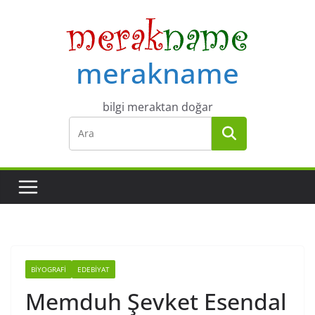
Skip
to
content
merakname
bilgi meraktan doğar
BIYOGRAFI
EDEBIYAT
Memduh Şevket Esendal