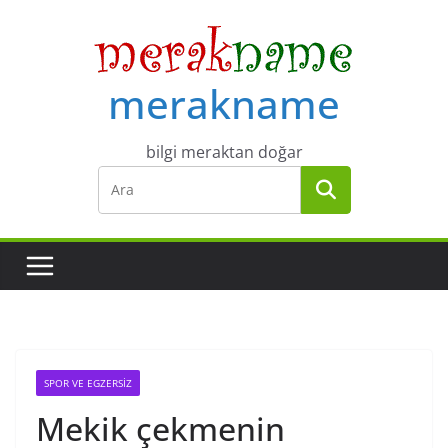
Skip
to
content
merakname
bilgi meraktan doğar
SPOR VE EGZERSIZ
Mekik çekmenin