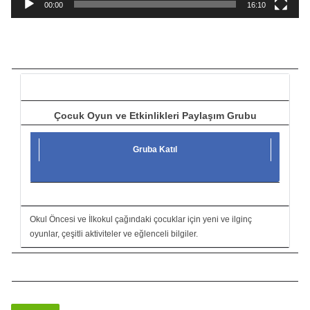
a
00:00
16:10
t
ı
c
ı
Çocuk Oyun ve Etkinlikleri Paylaşım Grubu
Gruba Katıl
Okul Öncesi ve İlkokul çağındaki çocuklar için yeni ve ilginç
oyunlar, çeşitli aktiviteler ve eğlenceli bilgiler.