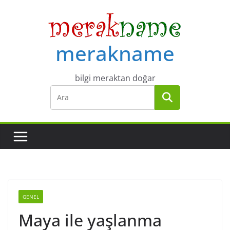
Skip
to
content
merakname
bilgi meraktan doğar
GENEL
Maya ile yaşlanma