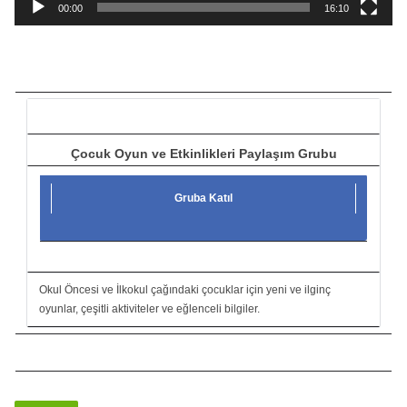
a
00:00
16:10
t
ı
c
ı
Çocuk Oyun ve Etkinlikleri Paylaşım Grubu
Gruba Katıl
Okul Öncesi ve İlkokul çağındaki çocuklar için yeni ve ilginç
oyunlar, çeşitli aktiviteler ve eğlenceli bilgiler.