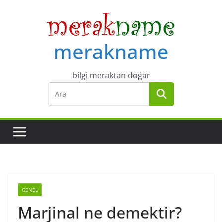
Skip
to
content
merakname
bilgi meraktan doğar
GENEL
Marjinal ne demektir?