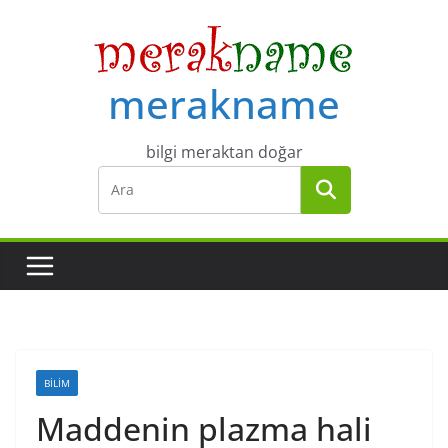
Skip
to
content
merakname
bilgi meraktan doğar
BILIM
Maddenin plazma hali