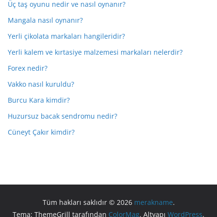
Üç taş oyunu nedir ve nasıl oynanır?
Mangala nasıl oynanır?
Yerli çikolata markaları hangileridir?
Yerli kalem ve kırtasiye malzemesi markaları nelerdir?
Forex nedir?
Vakko nasıl kuruldu?
Burcu Kara kimdir?
Huzursuz bacak sendromu nedir?
Cüneyt Çakır kimdir?
Tüm hakları saklıdır © 2026
merakname
.
Tema: ThemeGrill tarafından
ColorMag
. Altyapı
WordPress
.