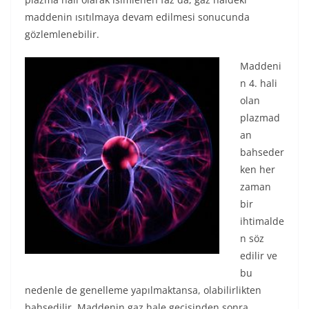
maddenin ısıtılmaya devam edilmesi sonucunda
gözlemlenebilir.
Maddeni
n 4. hali
olan
plazmad
an
bahseder
ken her
zaman
bir
ihtimalde
n söz
edilir ve
bu
nedenle de genelleme yapılmaktansa, olabilirlikten
bahsedilir. Maddenin gaz hale geçişinden sonra