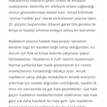
noktalarında meydana gelen fiziksel ve kimyasal
reaksiyonlar, kontrollü bir etkileşim ortamı sağlandığı
sürece gözlemlenmeye devam eder. Kimya biliminde
“iyonize haldeki gaz” olarak da kullanılan plazma tabiri,
20. yüzyılın başlarından itibaren gerek fizik gerekse de
kimya ve biyoloji bilimine entegre olmuş bir kavramdır.
Maddenin plazma haldeki davranışları tamamen
kendine özgü bir karakteristiğe sahip olduğundan, bu
durum için fizik ve kimya dalında çalışmalar yapan
bilimadamları “maddenin 4. hali” tabirini kullanmıştır.
Normal şartlarda katı halde gözlemlenen bir cismin
moleküllerinin hareketliliği oldukça azdır. Ancak
maddenin sahip olduğu moleküllerin kinetik enerjisini
arttırmak için madde doğrudan ısıtıldığında, madde ilk
önce sıvı sonrasında da gaz hale geçmektedir. Gaz hale
geçen maddenin moleküllerindeki elektronlar, katı hale
göre çok daha hareketli bir hale gelir. İşte maddenin
plazma hali olarak isimlenen faz da, gaz haldeki