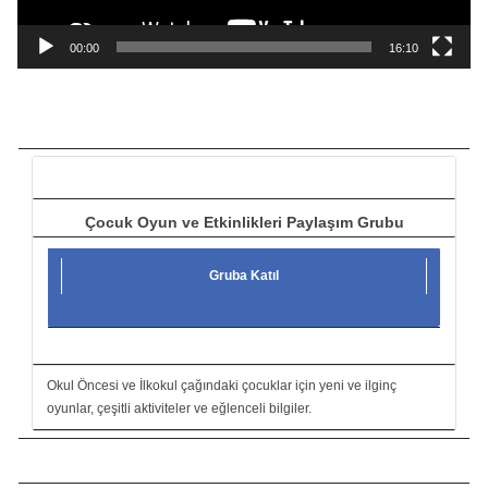
n
a
00:00
16:10
t
ı
c
ı
Çocuk Oyun ve Etkinlikleri Paylaşım Grubu
Gruba Katıl
Okul Öncesi ve İlkokul çağındaki çocuklar için yeni ve ilginç
oyunlar, çeşitli aktiviteler ve eğlenceli bilgiler.