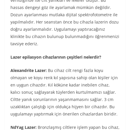
verildiğinde ise cilt yanıkları ve lekeler oluşur. Bu
hassas dengeyi göz ile ayarlamak mümkün değildir.
Dozun ayarlanması mutlaka dijital spektrofotometre ile
yapılmalıdır. Her seanstan önce bu cihazla lazerin dozu
doğru ayarlanmalıdır. Uygulamayı yaptıracağınız
klinikte bu cihazın bulunup bulunmadığını öğrenmenizi
tavsiye ederiz.
Lazer epilasyon cihazlarının çeşitleri nelerdir?
Alexandrite Lazer:
Bu cihaz cilt rengi fazla koyu
olmayan ve koyu renk kıl yapısına sahip olan kişiler için
en uygun cihazdır. Kıl köküne kadar inebilen cihaz,
kalıcı sonuç sağlayarak tüylerden kurtulmamızı sağlar.
Ciltte yanık sorunlarının yaşanmamasını sağlar. 3 cm
uzaklıktan çalıştığı için oldukça hijyen bir cihazdır. Bu
uygulamayı yaptırmak için önerilen cihazlardan biridir.
NdYag Lazer:
Bronzlaşmış ciltlere işlem yapan bu cihaz,