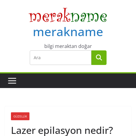
Skip
to
content
merakname
bilgi meraktan doğar
GÜZELLIK
Lazer epilasyon nedir?