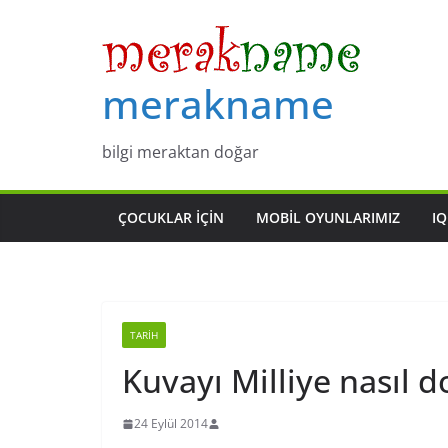
Skip
to
content
merakname
bilgi meraktan doğar
ÇOCUKLAR IÇIN
MOBIL OYUNLARIMIZ
IQ
TARIH
Kuvayı Milliye nasıl 
24 Eylül 2014