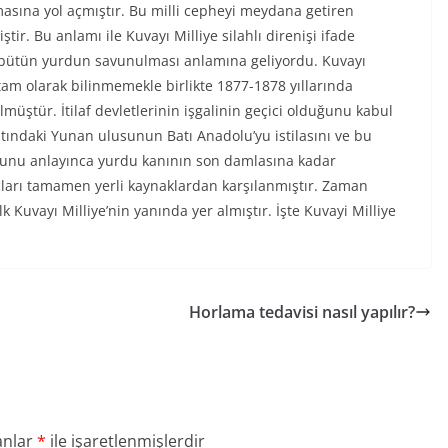
masına yol açmıştır. Bu milli cepheyi meydana getiren
tir. Bu anlamı ile Kuvayı Milliye silahlı direnişi ifade
 bütün yurdun savunulması anlamına geliyordu. Kuvayı
tam olarak bilinmemekle birlikte 1877-1878 yıllarında
lmüştür. İtilaf devletlerinin işgalinin geçici olduğunu kabul
ltındaki Yunan ulusunun Batı Anadolu’yu istilasını ve bu
uğunu anlayınca yurdu kanının son damlasına kadar
açları tamamen yerli kaynaklardan karşılanmıştır. Zaman
Kuvayı Milliye’nin yanında yer almıştır. İşte Kuvayi Milliye
Horlama tedavisi nasıl yapılır?
anlar
*
ile işaretlenmişlerdir