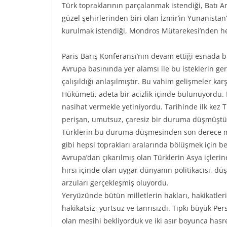
Türk topraklarının parçalanmak istendiği, Batı A
güzel şehirlerinden biri olan İzmir’in Yunanista
kurulmak istendiği, Mondros Mütarekesi’nden h
Paris Barış Konferansı’nın devam ettiği esnada b
Avrupa basınında yer alamsı ile bu isteklerin ge
çalışıldığı anlaşılmıştır. Bu vahim gelişmeler kar
Hükümeti, adeta bir acizlik içinde bulunuyordu
nasihat vermekle yetiniyordu. Tarihinde ilk kez 
perişan, umutsuz, çaresiz bir duruma düşmüşt
Türklerin bu duruma düşmesinden son derece 
gibi hepsi toprakları aralarında bölüşmek için be
Avrupa’dan çıkarılmış olan Türklerin Asya içlerin
hırsı içinde olan uygar dünyanın politikacısı, düş
arzuları gerçekleşmiş oluyordu.
Yeryüzünde bütün milletlerin hakları, hakikatleri,
hakikatsiz, yurtsuz ve tanrısızdı. Tıpkı büyük Per
olan mesihi bekliyorduk ve iki asır boyunca hasre