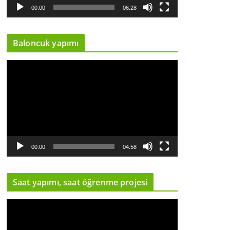
y
00:00
06:28
n
a
Baloncuk yapımı
t
ı
V
c
i
ı
d
e
o
o
y
00:00
04:58
n
a
Saat yapımı, saat öğrenme projesi
t
ı
V
c
i
ı