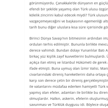
görünmüyordu. Çanakkale’de dünyanın en güçlü d
efendi bir şekilde yaşamış olan Türk ulusu öz
kölelik zincirini kabul edecek miydi? Türk ulusun
vazgeçemeyeceğini ve başkasının egemenliği altı
tarih bunu diğer uluslara kısa süre içerisinde gö
Birinci Dünya Savaşı’nın bitmesinin ardından i
orduları terhis edilmiştir. Bununla birlikte mevc
derece vahimdi. Bundan dolayı Yunanlılar Batı A
birkaç yüz kişilik zayıf kuvvetlerini bulmuşlardı.
açıkça ilan etmiş ve İstanbul Hükümeti de gerek 
ifade etmişti. Buna uymuş olan İzmir Valisi, Mani
civarlarındaki direniş hareketlerini daha ortaya
karşı son derece çetin bir direniş gerçekleşmiştir
ile vatanlarını müdafaa ederken hamiyetli Türk v
yapmış olan efeler, adamları ile birlikte bu dir
olmuşlardır. Halkın, askerin, efelerin oluşturmu
savunması ve Türklük duygusu idi. Böylece oluşan