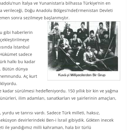
nadolu’nun İtalya ve Yunanistan’a bilhassa Türkiye’nin en
n’a verileceği, Doğu Anadolu Bölgesi’ndeErmenistan Devleti
emen sonra sezilmeye başlanmıştır.
u gibi haberlerin
rçekleştirilmeye
şısında İstanbul
. Hükümet sadece
Türk halkı bu kadar
ü. Bütün dünya
memnundu. Aç kurt
kliyordu.
e kadar sürülmesi hedefleniyordu. 150 yıllık bir kin ve yağma
ünürleri, ilim adamları, sanatkarları ve şairlerinin amaçları,
 yurdu ve tanrısı vardı. Sadece Türk milleti, haksız,
seküsyon devirlerindeki Ben-i İsrail gibiydik. Gökten inecek
ti ile yandığımız milli kahraman, hala bir türlü