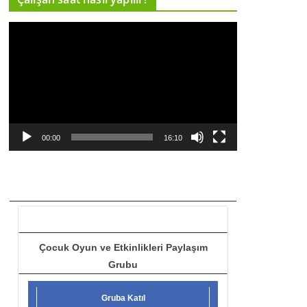
ı
V
c
i
ı
d
e
o
o
y
00:00
16:10
n
a
t
ı
c
ı
Çocuk Oyun ve Etkinlikleri Paylaşım
Grubu
Gruba Katıl