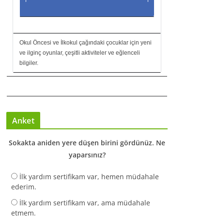
Okul Öncesi ve İlkokul çağındaki çocuklar için yeni
ve ilginç oyunlar, çeşitli aktiviteler ve eğlenceli
bilgiler.
Anket
Sokakta aniden yere düşen birini gördünüz. Ne
yaparsınız?
İlk yardım sertifikam var, hemen müdahale
ederim.
İlk yardım sertifikam var, ama müdahale
etmem.