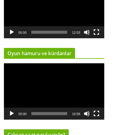
d
e
o
o
y
00:00
12:03
n
a
Oyun hamuru ve kürdanlar
t
ı
V
c
i
ı
d
e
o
o
y
00:00
10:58
n
a
Çalışan saat nasıl yapılır?
t