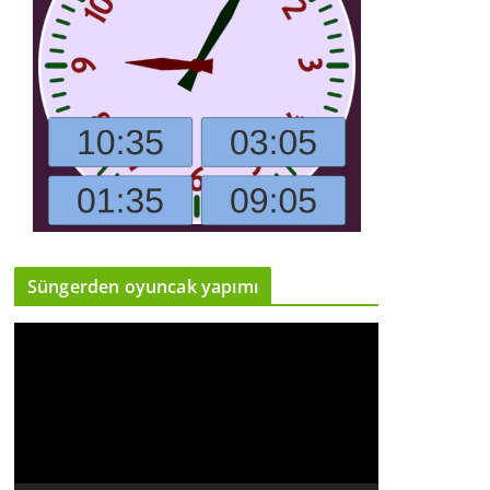
Süngerden oyuncak yapımı
V
i
d
e
o
o