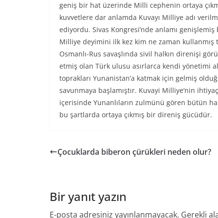
geniş bir hat üzerinde Milli cephenin ortaya çık
kuvvetlere dar anlamda Kuvayı Milliye adı verilmiş
ediyordu. Sivas Kongresi’nde anlamı genişlemiş
Milliye deyimini ilk kez kim ne zaman kullanmış 
Osmanlı-Rus savaşlında sivil halkın direnişi görü
etmiş olan Türk ulusu asırlarca kendi yönetimi a
toprakları Yunanistan’a katmak için gelmiş old
savunmaya başlamıştır. Kuvayi Milliye’nin ihtiy
içerisinde Yunanlıların zulmünü gören bütün halk 
bu şartlarda ortaya çıkmış bir direniş gücüdür.
Çocuklarda biberon çürükleri neden olur?
Bir yanıt yazın
E-posta adresiniz yayınlanmayacak.
Gerekli al