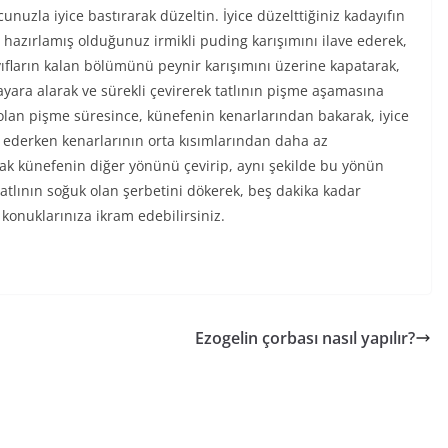
cunuzla iyice bastırarak düzeltin. İyice düzelttiğiniz kadayıfın
e hazırlamış olduğunuz irmikli puding karışımını ilave ederek,
ıfların kalan bölümünü peynir karışımını üzerine kapatarak,
ık ayara alarak ve sürekli çevirerek tatlının pişme aşamasına
 olan pişme süresince, künefenin kenarlarından bakarak, iyice
ol ederken kenarlarının orta kısımlarından daha az
rak künefenin diğer yönünü çevirip, aynı şekilde bu yönün
tatlının soğuk olan şerbetini dökerek, beş dakika kadar
ı konuklarınıza ikram edebilirsiniz.
Ezogelin çorbası nasıl yapılır?