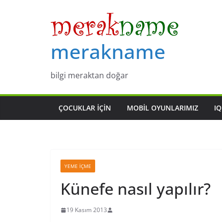
Skip
to
content
merakname
bilgi meraktan doğar
ÇOCUKLAR IÇIN
MOBIL OYUNLARIMIZ
IQ
YEME İÇME
Künefe nasıl yapılır?
19 Kasım 2013