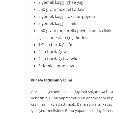
2 yemek kaşığı ghee yağı
350 gram taze tel kadayıf
3 yemek kaşığı taze lor peyniri
3 yemek kaşığı irmik
250 gram mozarella peynirinin özellikl
içerisinde olan çeşidinden
1/2 su bardağı süt
2 su bardağı su
2 su bardağı toz şeker
3 damla limon suyu
Künefe tatlısının yapımı
Öncelikle şerbetinizi hazırlayarak soğumaya bırak
bekletiniz. Bunu yapmamızın en önemli sebebi p
kesilmesini kolaylaştırmak. Daha sonra tel kadayı
iyice yedirmelisiniz. Bunu yaparken kadayıfları 