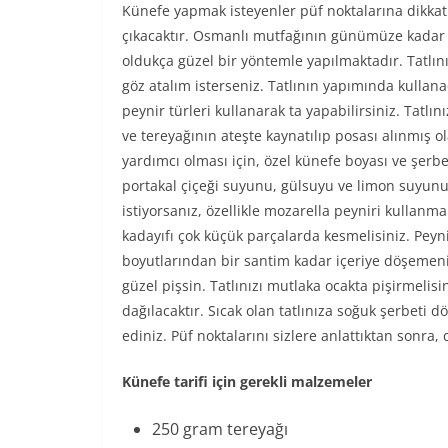
Künefe yapmak isteyenler püf noktalarına dikkat ed
çıkacaktır. Osmanlı mutfağının günümüze kadar ge
oldukça güzel bir yöntemle yapılmaktadır. Tatlını
göz atalım isterseniz. Tatlının yapımında kullan
peynir türleri kullanarak ta yapabilirsiniz. Tatlı
ve tereyağının ateşte kaynatılıp posası alınmış o
yardımcı olması için, özel künefe boyası ve şerbe
portakal çiçeği suyunu, gülsuyu ve limon suyunu 
istiyorsanız, özellikle mozarella peyniri kullanma
kadayıfı çok küçük parçalarda kesmelisiniz. Peyn
boyutlarından bir santim kadar içeriye döşemeniz 
güzel pişsin. Tatlınızı mutlaka ocakta pişirmelisi
dağılacaktır. Sıcak olan tatlınıza soğuk şerbeti dö
ediniz. Püf noktalarını sizlere anlattıktan sonra,
Künefe tarifi için gerekli malzemeler
250 gram tereyağı