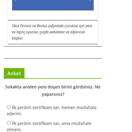
Okul Öncesi ve İlkokul çağındaki çocuklar için yeni
ve ilginç oyunlar, çeşitli aktiviteler ve eğlenceli
bilgiler.
Anket
Sokakta aniden yere düşen birini gördünüz. Ne
yaparsınız?
İlk yardım sertifikam var, hemen müdahale
ederim.
İlk yardım sertifikam var, ama müdahale
etmem.