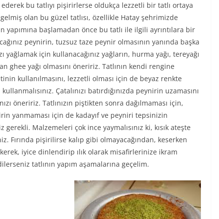
erek bu tatlıyı pişirirlerse oldukça lezzetli bir tatlı ortaya
lmiş olan bu güzel tatlısı, özellikle Hatay şehrimizde
n yapımına başlamadan önce bu tatlı ile ilgili ayrıntılara bir
acağınız peynirin, tuzsuz taze peynir olmasının yanında başka
nızı yağlamak için kullanacağınız yağların, hurma yağı, tereyağı
lan ghee yağı olmasını öneririz. Tatlının kendi rengine
tinin kullanılmasını, lezzetli olması için de beyaz renkte
kullanmalısınız. Çatalınızı batırdığınızda peynirin uzamasını
nızı öneririz. Tatlınızın piştikten sonra dağılmaması için,
irin yanmaması için de kadayıf ve peyniri tepsinizin
gerekli. Malzemeleri çok ince yaymalısınız ki, kısık ateşte
niz. Fırında pişirilirse kalıp gibi olmayacağından, keserken
kerek, iyice dinlendirip ılık olarak misafirlerinize ikram
 dilerseniz tatlının yapım aşamalarına geçelim.