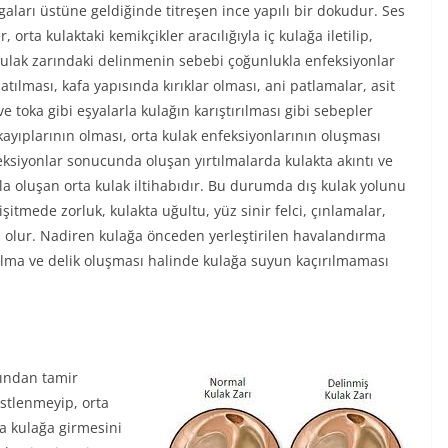
lgaları üstüne geldiğinde titreşen ince yapılı bir dokudur. Ses
 orta kulaktaki kemikçikler aracılığıyla iç kulağa iletilip,
 Kulak zarındaki delinmenin sebebi çoğunlukla enfeksiyonlar
 atılması, kafa yapısında kırıklar olması, ani patlamalar, asit
e toka gibi eşyalarla kulağın karıştırılması gibi sebepler
 kayıplarının olması, orta kulak enfeksiyonlarının oluşması
eksiyonlar sonucunda oluşan yırtılmalarda kulakta akıntı ve
yla oluşan orta kulak iltihabıdır. Bu durumda dış kulak yolunu
işitmede zorluk, kulakta uğultu, yüz sinir felci, çınlamalar,
ep olur. Nadiren kulağa önceden yerleştirilen havalandırma
rtılma ve delik oluşması halinde kulağa suyun kaçırılmaması
fından tamir
üstlenmeyip, orta
a kulağa girmesini