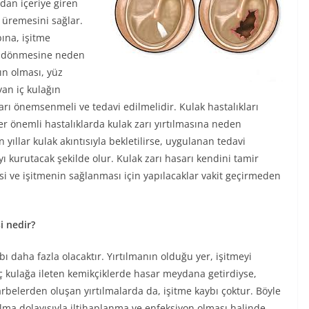
rdan içeriye giren
n üremesini sağlar.
bına, işitme
aş dönmesine neden
ın olması, yüz
yan iç kulağın
arı önemsenmeli ve tedavi edilmelidir. Kulak hastalıkları
ğer önemli hastalıklarda kulak zarı yırtılmasına neden
yıllar kulak akıntısıyla bekletilirse, uygulanan tedavi
ıyı kurutacak şekilde olur. Kulak zarı hasarı kendini tamir
i ve işitmenin sağlanması için yapılacaklar vakit geçirmeden
i nedir?
ı daha fazla olacaktır. Yırtılmanın olduğu yer, işitmeyi
i iç kulağa ileten kemikçiklerde hasar meydana getirdiyse,
arbelerden oluşan yırtılmalarda da, işitme kaybı çoktur. Böyle
lma dolayısıyla iltihaplanma ve enfeksiyon olması halinde,