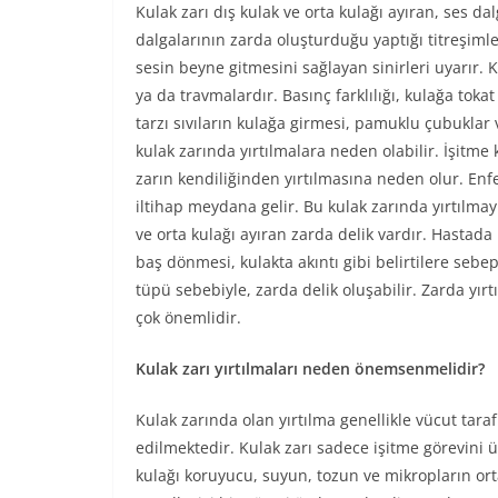
Kulak zarı dış kulak ve orta kulağı ayıran, ses da
dalgalarının zarda oluşturduğu yaptığı titreşimler,
sesin beyne gitmesini sağlayan sinirleri uyarır.
ya da travmalardır. Basınç farklılığı, kulağa tokat
tarzı sıvıların kulağa girmesi, pamuklu çubuklar v
kulak zarında yırtılmalara neden olabilir. İşitme
zarın kendiliğinden yırtılmasına neden olur. Enf
iltihap meydana gelir. Bu kulak zarında yırtılma
ve orta kulağı ayıran zarda delik vardır. Hastada 
baş dönmesi, kulakta akıntı gibi belirtilere seb
tüpü sebebiyle, zarda delik oluşabilir. Zarda yı
çok önemlidir.
Kulak zarı yırtılmaları neden önemsenmelidir?
Kulak zarında olan yırtılma genellikle vücut tara
edilmektedir. Kulak zarı sadece işitme görevini 
kulağı koruyucu, suyun, tozun ve mikropların ort