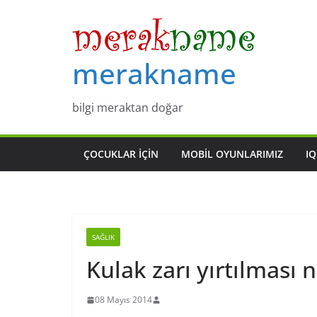
Skip
to
content
merakname
bilgi meraktan doğar
ÇOCUKLAR IÇIN
MOBIL OYUNLARIMIZ
IQ
SAĞLIK
Kulak zarı yırtılması 
08 Mayıs 2014