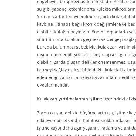
engelleyici bir görevi üstlenmektedir. Yırtılan za
su gibi yabancı etkenler orta kulakta mikropları
Yırtılan zarlar tedavi edilmezse, orta kulak iltiha
kaybına, iltihaba bağlı kronik değişimlere ve b
olabilir. Kulağın beyin gibi önemli organlarla yak
sinirinin orta kulaktan geçmesi ve dengeyi sağla
burada bulunması sebebiyle, kulak zarı yırtılmal
dışında menenjit, yüz felci, beyin apsesi gibi di
olabilir. Zarda oluşan delikler önemsenmez, uzun 
işitmeyi sağlayacak şekilde değil, kulaktaki akınt
edemediği zaman, ameliyatla zarın tamir edilmes
uygulanmalıdır.
Kulak zarı yırtılmalarının işitme üzerindeki etkis
Zarda oluşan delikte büyüme arttıkça, işitme kayb
etkileyen bir etkendir. Kafatası kırıklarında ses
işitme kaybı daha ağır yaşanır. Patlama ve ani d
durumda çınlama işitme kaybına eşlik eder. Yırtı