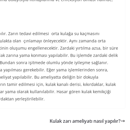
ılır. Zarın tedavi edilmesi orta kulağa su kaçmasını
kulakta olan çınlamayı önleyecektir. Aynı zamanda orta
tinin oluşumu engellenecektir. Zardaki yırtılma azsa, bir süre
lak zarına yama konması yapılabilir. Bu işlemde zardaki delik
. Bundan sonra işitmede olumlu yönde iyileşme sağlanır.
ma yapılması gerekebilir. Eğer yama işlemlerinden sonra,
yat yapılabilir. Bu ameliyatta deliğin bir dokuyla
ın tamir edilmesi için, kulak kanalı derisi, kıkırdaklar, kulak
r yama olarak kullanılabilir. Hasar gören kulak kemikçiği
daktan yerleştirilebilir.
Kulak zarı ameliyatı nasıl yapılır?