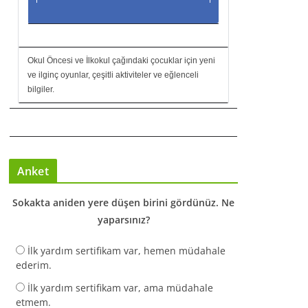
Okul Öncesi ve İlkokul çağındaki çocuklar için yeni
ve ilginç oyunlar, çeşitli aktiviteler ve eğlenceli
bilgiler.
Anket
Sokakta aniden yere düşen birini gördünüz. Ne
yaparsınız?
İlk yardım sertifikam var, hemen müdahale
ederim.
İlk yardım sertifikam var, ama müdahale
etmem.