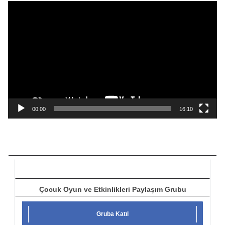
V
i
d
e
o
o
y
n
a
00:00
16:10
t
ı
c
ı
Çocuk Oyun ve Etkinlikleri Paylaşım Grubu
Gruba Katıl