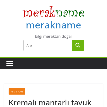
Skip
to
content
merakname
bilgi meraktan doğar
YEME İÇME
Kremalı mantarlı tavuk