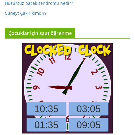
Huzursuz bacak sendromu nedir?
Cüneyt Çakır kimdir?
Çocuklar için saat öğrenme