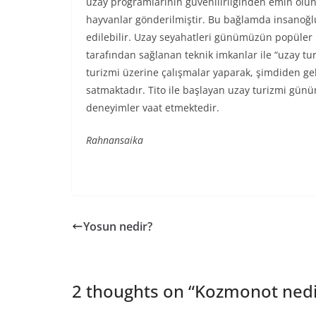
uzay programlarının güvenilirliğinden emin olu
hayvanlar gönderilmiştir. Bu bağlamda insanoğl
edilebilir. Uzay seyahatleri günümüzün popüler
tarafından sağlanan teknik imkanlar ile “uzay turi
turizmi üzerine çalışmalar yaparak, şimdiden gel
satmaktadır. Tito ile başlayan uzay turizmi gün
deneyimler vaat etmektedir.
Rahnansaika
Yosun nedir?
2 thoughts on “
Kozmonot nedi