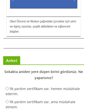
Okul Öncesi ve İlkokul çağındaki çocuklar için yeni
ve ilginç oyunlar, çeşitli aktiviteler ve eğlenceli
bilgiler.
Anket
Sokakta aniden yere düşen birini gördünüz. Ne
yaparsınız?
İlk yardım sertifikam var, hemen müdahale
ederim.
İlk yardım sertifikam var, ama müdahale
etmem.