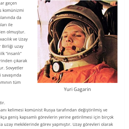
dar geçen
us komünizmi
alanında da
arı ile
den olmuştur.
vacılık ve Uzay
 Birliği uzay
lk “insanlı”
rinden çıkarak
ur. Sovyetler
ji savaşında
ramının tüm
Yuri Gagarin
ir.
nsanı kelimesi komünist Rusya tarafından değiştirilmiş ve
dukça geniş kapsamlı görevlerin yerine getirilmesi için birçok
a uzay mekiklerinde görev yapmıştır. Uzay görevleri olarak