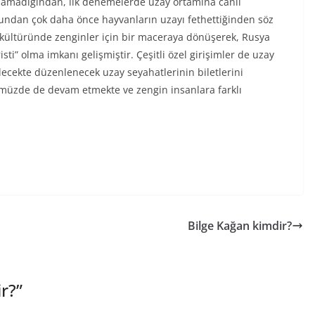
namadığından, ilk denemelerde uzay ortamına canlı
undan çok daha önce hayvanların uzayı fethettiğinden söz
 kültüründe zenginler için bir maceraya dönüşerek, Rusya
sti” olma imkanı gelişmiştir. Çeşitli özel girişimler de uzay
ecekte düzenlenecek uzay seyahatlerinin biletlerini
ümüzde de devam etmekte ve zengin insanlara farklı
Bilge Kağan kimdir?
r?
”