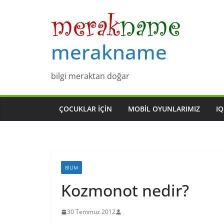
Skip
to
content
merakname
bilgi meraktan doğar
ÇOCUKLAR IÇIN
MOBIL OYUNLARIMIZ
IQ
BILIM
Kozmonot nedir?
30 Temmuz 2012