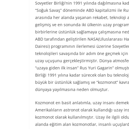
Sovyetler Birliği’nin 1991 yılında dağılmasına ka
“Soğuk Savaş” döneminde ABD kapitalizmi ile R
arasında her alanda yaşanan rekabet, teknoloji 
gelişmiş ve en sonunda iki ülkenin uzay programl
birbirlerine üstünlük sağlamaya çalışmasına ne
ABD tarafından geliştirilen NASA(Uluslararası Ha
Dairesi) programının ilerlemesi üzerine Sovyetler
teknolojileri savaşında bir adım öne geçmek için i
uzay uçuşunu gerçekleştirmiştir. Dünya atmosfe
“uzaya giden ilk insan” Rus Yuri Gagarin” olmuşt
Birliği 1991 yılına kadar sürecek olan bu teknolo
büyük bir üstünlük sağlamış ve “kozmonot” kav
dünyaya yayılmasına neden olmuştur.
Kozmonot en basit anlatımla, uzay insanı demekt
Amerikalıların astronot olarak kullandığı uzay i
kozmonot olarak kullanılmıştır. Uzay ile ilgili ol
alanda eğitim alan kozmonotlar, insanlı uçuşlard