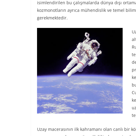
isimlendirilen bu çalışmalarda dünya dışı ortama
kozmonotların ayrıca mühendislik ve temel bilim 
gerekmektedir.
Uz
al
Ru
te
de
p
ke
bu
Cu
ke
uz
te
Uzay macerasının ilk kahramanı olan canlı bir 