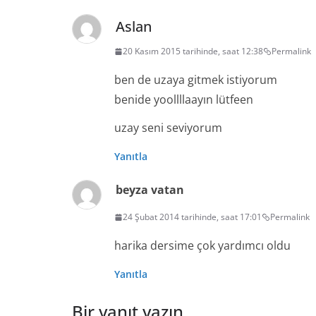
Aslan
20 Kasım 2015 tarihinde, saat 12:38
Permalink
ben de uzaya gitmek istiyorum
benide yoollllaayın lütfeen
uzay seni seviyorum
Yanıtla
beyza vatan
24 Şubat 2014 tarihinde, saat 17:01
Permalink
harika dersime çok yardımcı oldu
Yanıtla
Bir yanıt yazın