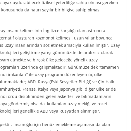
 ayak uydurabilecek fiziksel yeterliliğe sahip olması gereken
konusunda da hatırı sayılır bir bilgiye sahip olması
ay insanı kelimesinin İngilizce karşılığı olan astronota
ternatif oluşturan kozmonot kelimesi, uzun yıllar boyunca
s uzay insanlarından söz etmek amacıyla kullanılmıştır. Uzay
knolojileri geliştirme yarışı günümüzde de aralıksız olarak
vam etmekte ve birçok ülke geleceğe yönelik uzay
rogramları üzerinde çalışmaktadır. Günümüze dek “tamamen
ndi imkanları” ile uzay programı düzenleyen üç ülke
lunmaktadır; ABD, Rusya(Eski Sovyetler Birliği) ve Çin Halk
mhuriyeti. Fransa, İtalya veya Japonya gibi diğer ülkeler de
ndi ordu disiplininden gelen askerleri ve bilimadamlarını
aya göndermiş olsa da, kullanılan uzay mekiği ve roket
knolojileri genellikle ABD veya Rusya’dan alınmıştır.
köpektir. İnsanoğlu için henüz emekleme aşamasında olan