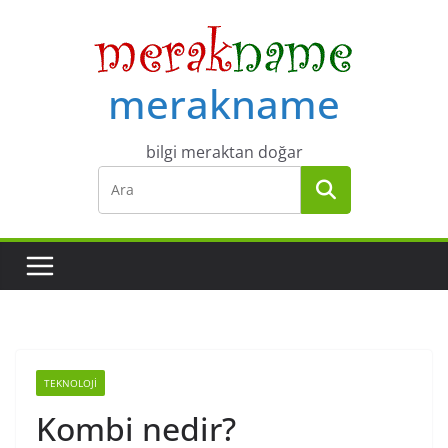
Skip
to
content
merakname
bilgi meraktan doğar
TEKNOLOJI
Kombi nedir?