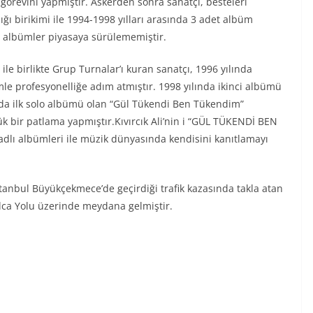
 görevini yapmıştır. Askerden sonra sanatçı, besteleri
ığı birikimi ile 1994-1998 yılları arasında 3 adet albüm
 albümler piyasaya sürülememiştir.
e birlikte Grup Turnalar’ı kuran sanatçı, 1996 yılında
mle profesyonelliğe adım atmıştır. 1998 yılında ikinci albümü
lında ilk solo albümü olan “Gül Tükendi Ben Tükendim”
 bir patlama yapmıştır.Kıvırcık Ali’nin i “GÜL TÜKENDİ BEN
ı albümleri ile müzik dünyasında kendisini kanıtlamayı
İstanbul Büyükçekmece’de geçirdiği trafik kazasında takla atan
lca Yolu üzerinde meydana gelmiştir.