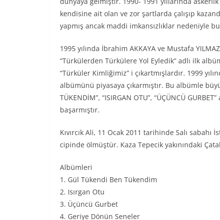
dünyaya gelmiştir. 1990- 1991 yıllarında askerlik
kendisine ait olan ve zor şartlarda çalışıp kazand
yapmış ancak maddi imkansızlıklar nedeniyle bu
1995 yılında İbrahim AKKAYA ve Mustafa YILMAZ il
“Türkülerden Türkülere Yol Eyledik“ adlı ilk albü
“Türküler Kimliğimiz” i çıkartmışlardır. 1999 yı
albümünü piyasaya çıkarmıştır. Bu albümle büyük
TÜKENDİM”, “ISIRGAN OTU”, “ÜÇÜNCÜ GURBET” adl
başarmıştır.
Kıvırcık Ali, 11 Ocak 2011 tarihinde Salı sabahı 
cipinde ölmüştür. Kaza Tepecik yakınındaki Çata
Albümleri
1. Gül Tükendi Ben Tükendim
2. Isırgan Otu
3. Üçüncü Gurbet
4. Geriye Dönün Seneler