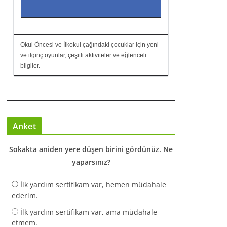
Okul Öncesi ve İlkokul çağındaki çocuklar için yeni
ve ilginç oyunlar, çeşitli aktiviteler ve eğlenceli
bilgiler.
Anket
Sokakta aniden yere düşen birini gördünüz. Ne
yaparsınız?
İlk yardım sertifikam var, hemen müdahale
ederim.
İlk yardım sertifikam var, ama müdahale
etmem.