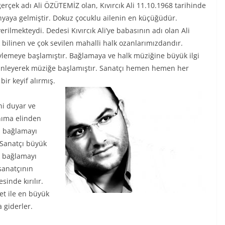
erçek adı Ali ÖZÜTEMİZ olan, Kıvırcık Ali 11.10.1968 tarihinde
ünyaya gelmiştir. Dokuz çocuklu ailenin en küçüğüdür.
ilmekteydi. Dedesi Kıvırcık Ali’ye babasının adı olan Ali
ak bilinen ve çok sevilen mahalli halk ozanlarımızdandır.
öylemeye başlamıştır. Bağlamaya ve halk müziğine büyük ilgi
 dinleyerek müziğe başlamıştır. Sanatçı hemen hemen her
ir keyif alırmış.
ni duyar ve
nıma elinden
ı bağlamayı
. Sanatçı büyük
k bağlamayı
sanatçının
inde kırılır.
et ile en büyük
a giderler.