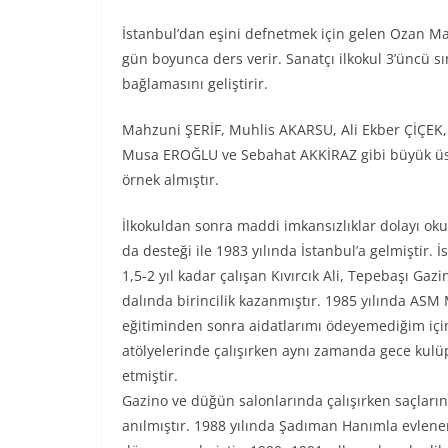
İstanbul’dan eşini defnetmek için gelen Ozan M
gün boyunca ders verir. Sanatçı ilkokul 3’üncü sı
bağlamasını geliştirir.
Mahzuni ŞERİF, Muhlis AKARSU, Ali Ekber ÇİÇEK,
Musa EROĞLU ve Sebahat AKKİRAZ gibi büyük üsta
örnek almıştır.
İlkokuldan sonra maddi imkansızlıklar dolayı oku
da desteği ile 1983 yılında İstanbul’a gelmiştir
1,5-2 yıl kadar çalışan Kıvırcık Ali, Tepebaşı 
dalında birincilik kazanmıştır. 1985 yılında ASM 
eğitiminden sonra aidatlarımı ödeyemediğim için
atölyelerinde çalışırken aynı zamanda gece ku
etmiştir.
Gazino ve düğün salonlarında çalışırken saçlarını
anılmıştır. 1988 yılında Şadıman Hanımla evlene