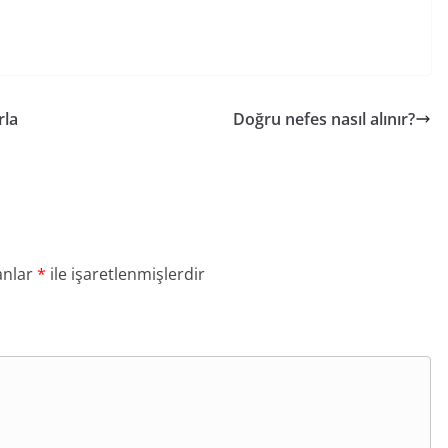
rla
Doğru nefes nasıl alınır?
anlar
*
ile işaretlenmişlerdir