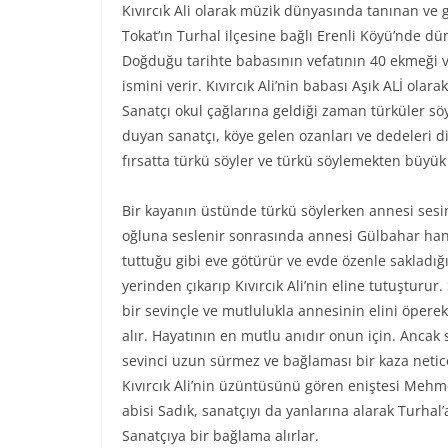
Kıvırcık Ali olarak müzik dünyasında tanınan ve g
Tokat’ın Turhal ilçesine bağlı Erenli Köyü’nde d
Doğduğu tarihte babasının vefatının 40 ekmeği ver
ismini verir. Kıvırcık Ali’nin babası Aşık ALİ olar
Sanatçı okul çağlarına geldiği zaman türküler s
duyan sanatçı, köye gelen ozanları ve dedeleri
fırsatta türkü söyler ve türkü söylemekten büyük b
Bir kayanın üstünde türkü söylerken annesi sesi
oğluna seslenir sonrasında annesi Gülbahar ha
tuttuğu gibi eve götürür ve evde özenle sakladığ
yerinden çıkarıp Kıvırcık Ali’nin eline tutuşturur
bir sevinçle ve mutlulukla annesinin elini öpere
alır. Hayatının en mutlu anıdır onun için. Ancak 
sevinci uzun sürmez ve bağlaması bir kaza netices
Kıvırcık Ali’nin üzüntüsünü gören eniştesi Mehm
abisi Sadık, sanatçıyı da yanlarına alarak Turhal’
Sanatçıya bir bağlama alırlar.