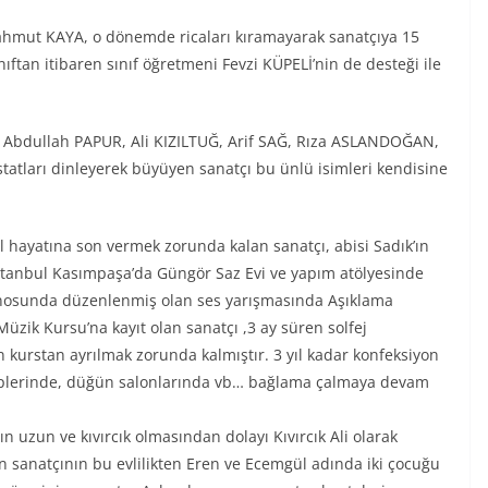
ahmut KAYA, o dönemde ricaları kıramayarak sanatçıya 15
nıftan itibaren sınıf öğretmeni Fevzi KÜPELİ’nin de desteği ile
 Abdullah PAPUR, Ali KIZILTUĞ, Arif SAĞ, Rıza ASLANDOĞAN,
tları dinleyerek büyüyen sanatçı bu ünlü isimleri kendisine
l hayatına son vermek zorunda kalan sanatçı, abisi Sadık’ın
. İstanbul Kasımpaşa’da Güngör Saz Evi ve yapım atölyesinde
Gazinosunda düzenlenmiş olan ses yarışmasında Aşıklama
Müzik Kursu’na kayıt olan sanatçı ,3 ay süren solfej
 kurstan ayrılmak zorunda kalmıştır. 3 yıl kadar konfeksiyon
lüplerinde, düğün salonlarında vb… bağlama çalmaya devam
n uzun ve kıvırcık olmasından dolayı Kıvırcık Ali olarak
n sanatçının bu evlilikten Eren ve Ecemgül adında iki çocuğu