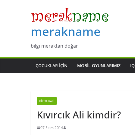
Skip
to
content
merakname
bilgi meraktan doğar
ÇOCUKLAR IÇIN
MOBIL OYUNLARIMIZ
IQ
BIYOGRAFI
Kıvırcık Ali kimdir?
07 Ekim 2014