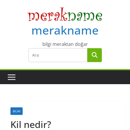
Skip
to
content
merakname
bilgi meraktan doğar
BILIM
Kil nedir?