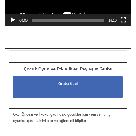
y
n
a
00:00
16:10
t
ı
c
ı
Çocuk Oyun ve Etkinlikleri Paylaşım Grubu
Gruba Katıl
Okul Öncesi ve İlkokul çağındaki çocuklar için yeni ve ilginç
oyunlar, çeşitli aktiviteler ve eğlenceli bilgiler.