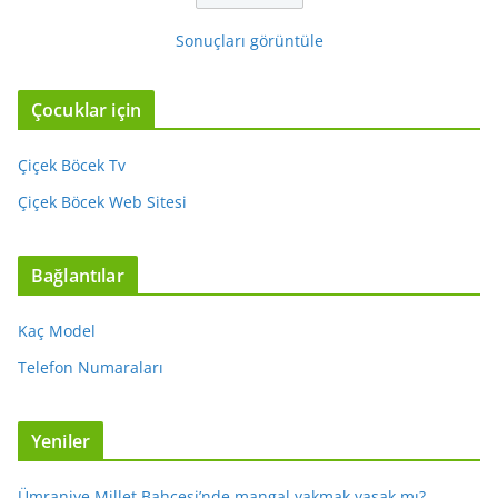
Sonuçları görüntüle
Çocuklar için
Çiçek Böcek Tv
Çiçek Böcek Web Sitesi
Bağlantılar
Kaç Model
Telefon Numaraları
Yeniler
Ümraniye Millet Bahçesi’nde mangal yakmak yasak mı?