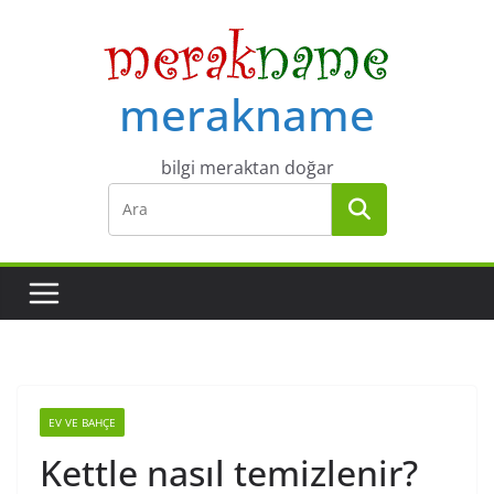
Skip
to
content
merakname
bilgi meraktan doğar
EV VE BAHÇE
Kettle nasıl temizlenir?