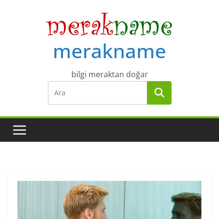
Skip
to
content
merakname
bilgi meraktan doğar