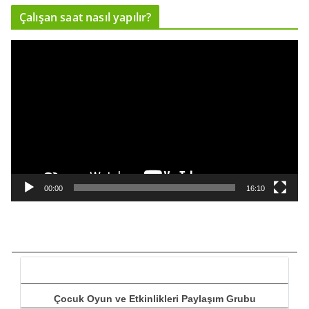
ı
Çalışan saat nasıl yapılır?
c
ı
V
i
d
e
o
o
y
n
a
00:00
16:10
t
ı
c
ı
Çocuk Oyun ve Etkinlikleri Paylaşım Grubu