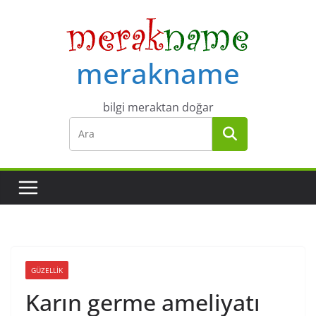
Skip
to
content
merakname
bilgi meraktan doğar
GÜZELLIK
Karın germe ameliyatı