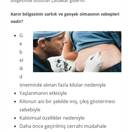
bölgesinde bulunan çatlaklar giderilir.
Karın bölgesinin sarkık ve gevşek olmasının sebepleri
nedir?
G
e
b
el
ik
d
öneminde alınan fazla kilolar nedeniyle
Yaşlanmanın etkisiyle
Kilonun ani bir şekilde iniş, çıkış göstermesi
sebebiyle
Kalıtımsal özellikler nedeniyle
Daha önce geçirilmiş cerrahi müdahale