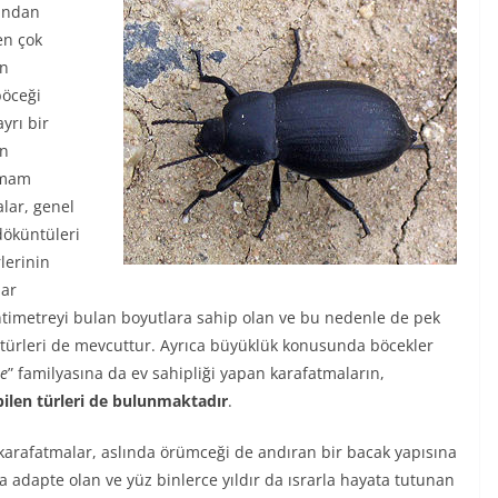
sından
en çok
an
böceği
yrı bir
un
hamam
alar, genel
döküntüleri
lerinin
lar
antimetreyi bulan boyutlara sahip olan ve bu nedenle de pek
türleri de mevcuttur. Ayrıca büyüklük konusunda böcekler
ae
” familyasına da ev sahipliği yapan karafatmaların,
ilen türleri de bulunmaktadır
.
 karafatmalar, aslında örümceği de andıran bir bacak yapısına
a adapte olan ve yüz binlerce yıldır da ısrarla hayata tutunan