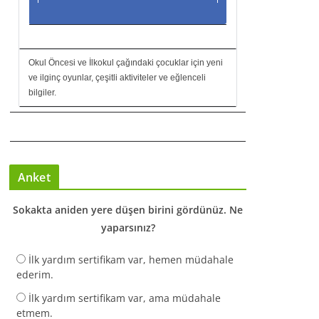
Okul Öncesi ve İlkokul çağındaki çocuklar için yeni
ve ilginç oyunlar, çeşitli aktiviteler ve eğlenceli
bilgiler.
Anket
Sokakta aniden yere düşen birini gördünüz. Ne
yaparsınız?
İlk yardım sertifikam var, hemen müdahale
ederim.
İlk yardım sertifikam var, ama müdahale
etmem.