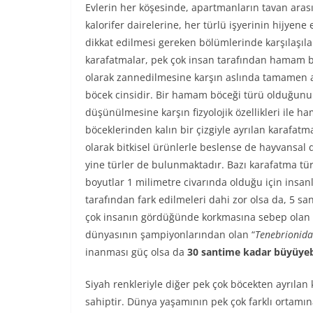
Evlerin her köşesinde, apartmanların tavan ara
kalorifer dairelerine, her türlü işyerinin hijyene 
dikkat edilmesi gereken bölümlerinde karşılaşıl
karafatmalar, pek çok insan tarafından hamam 
olarak zannedilmesine karşın aslında tamamen a
böcek cinsidir. Bir hamam böceği türü olduğun
düşünülmesine karşın fizyolojik özellikleri ile 
böceklerinden kalın bir çizgiyle ayrılan karafatm
olarak bitkisel ürünlerle beslense de hayvansal 
yine türler de bulunmaktadır. Bazı karafatma tür
boyutlar 1 milimetre civarında olduğu için insan
tarafından fark edilmeleri dahi zor olsa da, 5 s
çok insanın gördüğünde korkmasına sebep olan 
dünyasının şampiyonlarından olan “
Tenebrionid
inanması güç olsa da
30 santime kadar büyüyeb
Siyah renkleriyle diğer pek çok böcekten ayrılan
sahiptir. Dünya yaşamının pek çok farklı ortamın