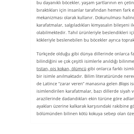
bu dayanıklı böcekler, yaşam şartlarının en çeti
bıraktıkları için insanlar tarafından hemen fark
mekanizması olarak kullanır. Dokunulması halind
karafatmalar, salgıladıkları kimyasalın bileşeni 
olabilmektedir. Tahıl ürünleriyle beslendikleri iç
kökleriyle beslenebilen bu böcekler ayrıca toprak 
Türkçede olduğu gibi dünya dillerinde onlarca fa
bilindiğini ve çok çeşitli isimlerle anıldığı bilinm
tıstan, pis kokan, ölümcü
gibi onlarca farklı isi
bir isimle anılmaktadır. Bilim literatüründe ne
de Latince “zarar veren” manasına gelen
Blaps
is
isimlendirilen karafatmalar, bazı dillerde siyah 
arazilerinde dadandıkları ekin türüne göre adlan
ayakları üzerine kalkarak karşısındaki rakibine
bölümünden bilinen kötü kokuya sebep olan özel 