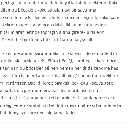
n geçtiği çöl ortamlarında dahi hayatta kalabilmektedir. Koku
 edilen bu böcekler, koku salgılamayı bir savunma
e son derece keskin ve rahatsız edici bir biçimde koku salan
ile kokunun geniş alanlarda dahi etkili olmasına neden
in tarım arazilerinde toprağın altına girerek bitkilerin
üzerindeki çürümüş bitki artıklarını da yiyebilir.
rklı isimle anılan karafatmaların Eski Mısır döneminde dahi
ektedir.
Mezarlık böceği, ölüm böceği, karaheçce, kara böcek,
mle tanınan bu böcekler bilinen hemen her dilde kendine has
redeyse tüm isimler Latince kökenli olduğundan bu böceklere
mi verilmiştir. Bazı dillerde bıraktığı çok kötü kokuya göre
ve parlak dış görünümleri, bazı lisanlarda ise tarım
dırılmıştır. Koruma hareketi olarak adeta şahlanan ve arka
 göz dağı veren karafatma, tehdidin devam etmesi halinde arka
bir kimyasal karışımı salgılamaktadır.