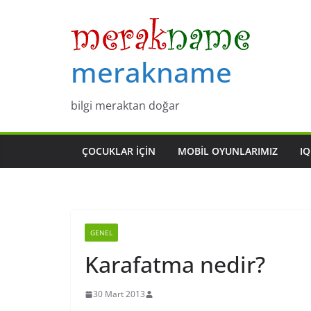
Skip
to
content
merakname
bilgi meraktan doğar
ÇOCUKLAR IÇIN
MOBIL OYUNLARIMIZ
IQ
GENEL
Karafatma nedir?
30 Mart 2013