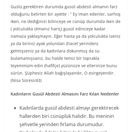
Guslü gerektiren durumda gusül abdesti almanın farz
olduğunu belirten bir ayette : ” Ey iman edenler, sarhoş
iken, ne dediğinizi bilinceye ve cünüp durumda iken de
( yolculukta olmanız hariç) gusül edinceye kadar
namaza yaklaşmayın. Eğer hasta ya da yolculukta iseniz
ya da biriniz ayak yolundan (hacet yerinden)
gelmişseniz ya da kadınlara dokunmuş da su
bulamamışsanız, bu halde temiz bir toprakla
teyemmüm edin (hafifçe) yüzünüze ve ellerinize bunu
sürün. Şüphesiz Allah bağışlayandır, O esirgeyendir.
(Nisa Süresi/43)
Kadınların Gusül Abdesti Almasını Farz Kılan Nedenler
Kadınlarda gusül abdesti almayı gerektirecek
hallerden biri cünüplük halidir. Bu meninin
şehvetle yerinden fırlama durumudur.