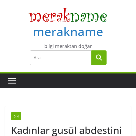
Skip
to
content
merakname
bilgi meraktan doğar
DIN
Kadınlar gusül abdestini