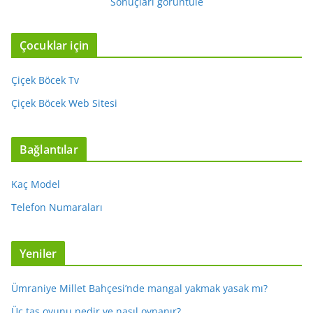
Sonuçları görüntüle
Çocuklar için
Çiçek Böcek Tv
Çiçek Böcek Web Sitesi
Bağlantılar
Kaç Model
Telefon Numaraları
Yeniler
Ümraniye Millet Bahçesi’nde mangal yakmak yasak mı?
Üç taş oyunu nedir ve nasıl oynanır?