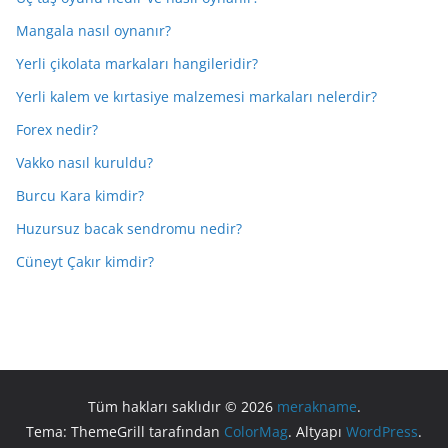
Mangala nasıl oynanır?
Yerli çikolata markaları hangileridir?
Yerli kalem ve kırtasiye malzemesi markaları nelerdir?
Forex nedir?
Vakko nasıl kuruldu?
Burcu Kara kimdir?
Huzursuz bacak sendromu nedir?
Cüneyt Çakır kimdir?
Tüm hakları saklıdır © 2026
merakname
.
Tema: ThemeGrill tarafından
ColorMag
. Altyapı
WordPress
.