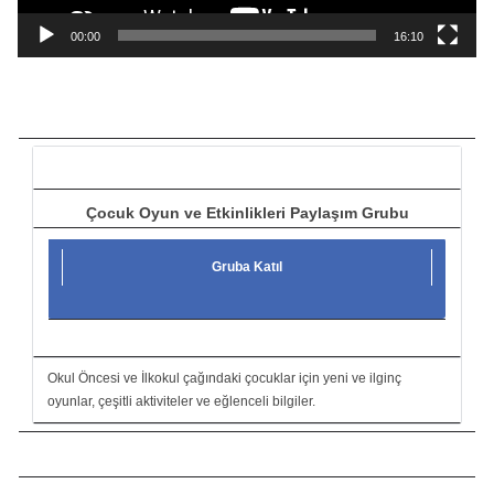
n
a
00:00
16:10
t
ı
c
ı
Çocuk Oyun ve Etkinlikleri Paylaşım Grubu
Gruba Katıl
Okul Öncesi ve İlkokul çağındaki çocuklar için yeni ve ilginç
oyunlar, çeşitli aktiviteler ve eğlenceli bilgiler.