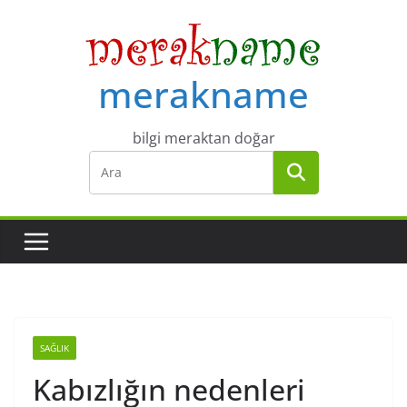
Skip
to
content
merakname
bilgi meraktan doğar
SAĞLIK
Kabızlığın nedenleri