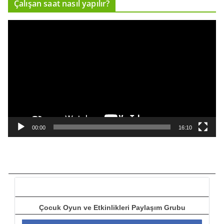
Çalışan saat nasıl yapılır?
c
ı
V
i
d
e
o
o
y
n
a
00:00
16:10
t
ı
c
ı
Çocuk Oyun ve Etkinlikleri Paylaşım Grubu