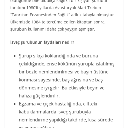
öldüğünde bile oldukça sağlıklı bir kişiydi. Şurubun
tanıtımı 1980’li yıllarda Avusturyalı Mari Treben
“Tanrı’nın Eczanesinden Sağlık” adlı kitabıyla olmuştur.
Ülkemizde 1984 te tercüme edilen kitaptan sonra,
şurubun kullanımı daha çok yaygınlaşmıştır.
İsveç şurubunun faydaları nedir?
Şurup sıkça koklandığında ve buruna
çekildiğinde, ense kökünün şurupla ıslatılmış
bir bezle nemlendirilmesi ve başın üstüne
konması sayesinde, baş ağrısına ve baş
dönmesine iyi gelir. Bu etkisiyle beyin ve
hafıza güçlendirilir.
Egzama ve çiçek hastalığında, ciltteki
kabuklanmalarda İsveç şurubuyla
nemlendirme yapıldığı takdirde, kısa sürede
iyileşme sağlanır.