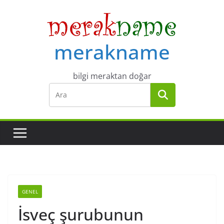
Skip
to
content
merakname
bilgi meraktan doğar
GENEL
İsveç şurubunun