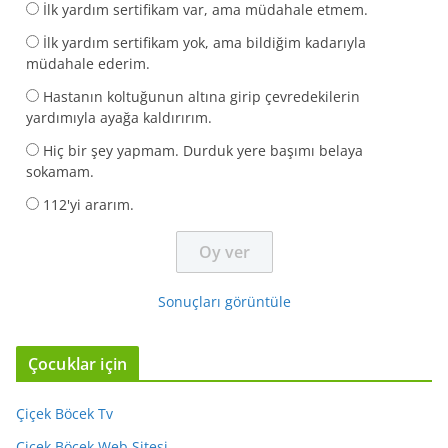
İlk yardım sertifikam var, ama müdahale etmem.
İlk yardım sertifikam yok, ama bildiğim kadarıyla
müdahale ederim.
Hastanın koltuğunun altına girip çevredekilerin
yardımıyla ayağa kaldırırım.
Hiç bir şey yapmam. Durduk yere başımı belaya
sokamam.
112'yi ararım.
Sonuçları görüntüle
Çocuklar için
Çiçek Böcek Tv
Çiçek Böcek Web Sitesi