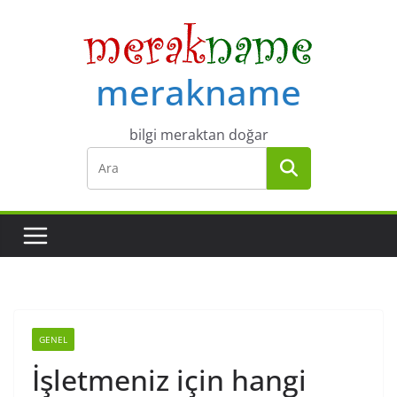
Skip
to
content
merakname
bilgi meraktan doğar
GENEL
İşletmeniz için hangi