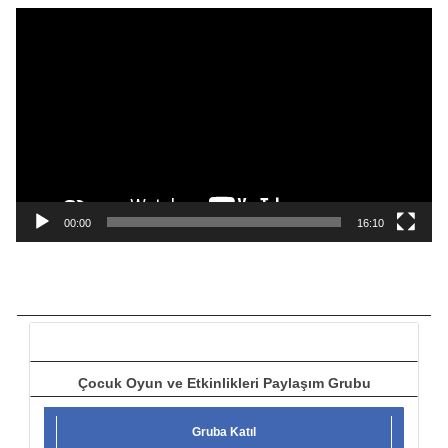
ı
V
i
d
e
o
o
y
n
a
00:00
16:10
t
ı
c
ı
Çocuk Oyun ve Etkinlikleri Paylaşım Grubu
Gruba Katıl