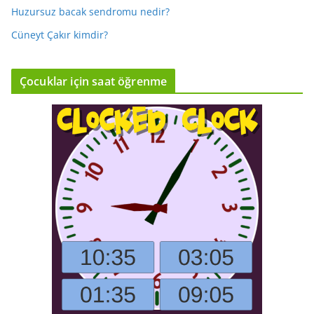
Huzursuz bacak sendromu nedir?
Cüneyt Çakır kimdir?
Çocuklar için saat öğrenme