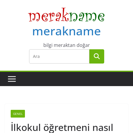
Skip
to
content
merakname
bilgi meraktan doğar
GENEL
İlkokul öğretmeni nasıl