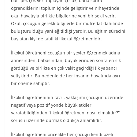
dair pek çok veri toplayan çocuk, daha sonra
öğrendiklerini toplum içinde geliştirir ve nihayetinde
okul hayatıyla birlikte bilgilerine yeni bir şekil verir.
Okul, çocuğun gerekli bilgilerle bir müfredat dahilinde
buluşturulduğu yani eğitildiği yerdir. Bu eğitim sürecini
başlatan kişi de tabii ki ilkokul öğretmenidir.
İlkokul öğretmeni çocuğun bir şeyler öğrenmek adına
annesinden, babasından, büyüklerinden sonra en sık
gördüğü ve birlikte en çok vakit geçirdiği ilk yabancı
yetişkindir. Bu nedenle de her insanın hayatında ayrı
bir öneme sahiptir.
İlkokul öğretmeninin tavrı, yaklaşımı çocuğun üzerinde
negatif veya pozitif yönde büyük etkiler
yaratabildiğinden “ilkokul öğretmeni nasıl olmalıdır?”
sorusu üzerinde durmak oldukça anlamlıdır.
İlkokul öğretmeni öncelikle her çocuğu kendi özeli