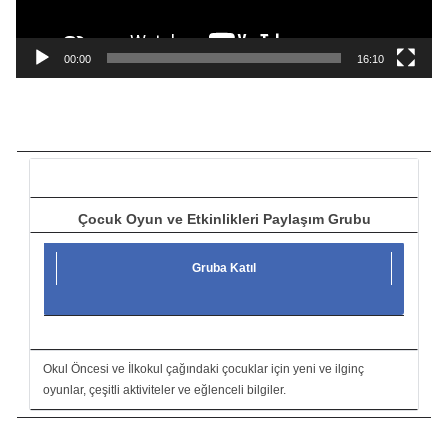
y
n
a
00:00
16:10
t
ı
c
ı
Çocuk Oyun ve Etkinlikleri Paylaşım Grubu
Gruba Katıl
Okul Öncesi ve İlkokul çağındaki çocuklar için yeni ve ilginç
oyunlar, çeşitli aktiviteler ve eğlenceli bilgiler.