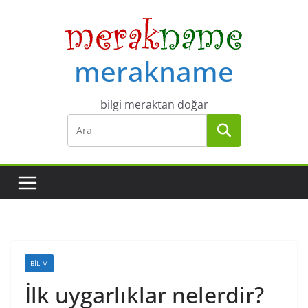
Skip
to
content
merakname
bilgi meraktan doğar
BILIM
İlk uygarlıklar nelerdir?