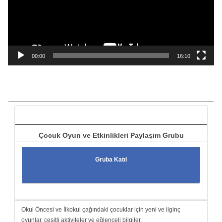
o
o
y
n
a
00:00
16:10
t
ı
c
ı
Çocuk Oyun ve Etkinlikleri Paylaşım Grubu
Gruba Katıl
Okul Öncesi ve İlkokul çağındaki çocuklar için yeni ve ilginç
oyunlar, çeşitli aktiviteler ve eğlenceli bilgiler.