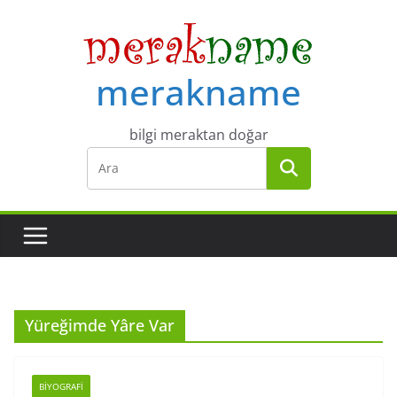
Skip
to
content
merakname
bilgi meraktan doğar
Yüreğimde Yâre Var
BIYOGRAFI