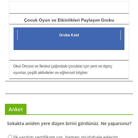
ı
Çocuk Oyun ve Etkinlikleri Paylaşım Grubu
Gruba Katıl
Okul Öncesi ve İlkokul çağındaki çocuklar için yeni ve ilginç
oyunlar, çeşitli aktiviteler ve eğlenceli bilgiler.
Anket
Sokakta aniden yere düşen birini gördünüz. Ne yaparsınız?
İlk yardım sertifikam var, hemen müdahale ederim.