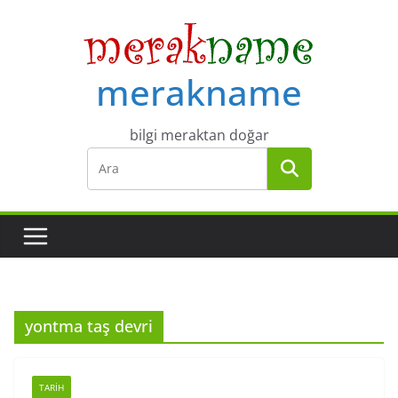
Skip
to
content
merakname
bilgi meraktan doğar
yontma taş devri
TARIH