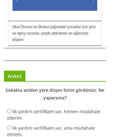
Okul Öncesi ve İlkokul çağındaki çocuklar için yeni
ve ilginç oyunlar, çeşitli aktiviteler ve eğlenceli
bilgiler.
Anket
Sokakta aniden yere düşen birini gördünüz. Ne
yaparsınız?
İlk yardım sertifikam var, hemen müdahale
ederim.
İlk yardım sertifikam var, ama müdahale
etmem.