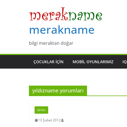
Skip
to
content
merakname
bilgi meraktan doğar
ÇOCUKLAR IÇIN
MOBIL OYUNLARIMIZ
IQ
yıldızname yorumları
GENEL
13 Şubat 2012