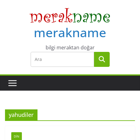
Skip
to
content
merakname
bilgi meraktan doğar
yahudiler
DIN