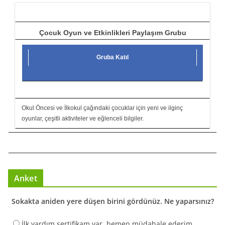
ı
Çocuk Oyun ve Etkinlikleri Paylaşım Grubu
Gruba Katıl
Okul Öncesi ve İlkokul çağındaki çocuklar için yeni ve ilginç
oyunlar, çeşitli aktiviteler ve eğlenceli bilgiler.
Anket
Sokakta aniden yere düşen birini gördünüz. Ne yaparsınız?
İlk yardım sertifikam var, hemen müdahale ederim.