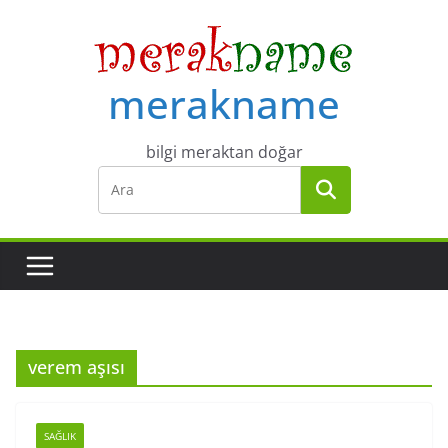
Skip
to
content
merakname
bilgi meraktan doğar
verem aşısı
SAĞLIK