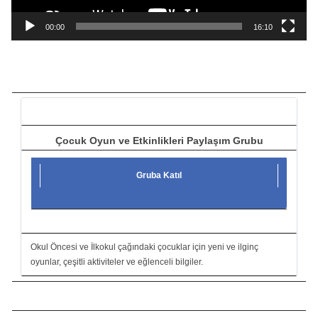
n
a
00:00
16:10
t
ı
c
ı
Çocuk Oyun ve Etkinlikleri Paylaşım Grubu
Gruba Katıl
Okul Öncesi ve İlkokul çağındaki çocuklar için yeni ve ilginç
oyunlar, çeşitli aktiviteler ve eğlenceli bilgiler.