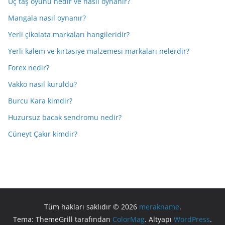
Üç taş oyunu nedir ve nasıl oynanır?
Mangala nasıl oynanır?
Yerli çikolata markaları hangileridir?
Yerli kalem ve kırtasiye malzemesi markaları nelerdir?
Forex nedir?
Vakko nasıl kuruldu?
Burcu Kara kimdir?
Huzursuz bacak sendromu nedir?
Cüneyt Çakır kimdir?
Tüm hakları saklıdır © 2026
merakname
.
Tema: ThemeGrill tarafından
ColorMag
. Altyapı
WordPress
.