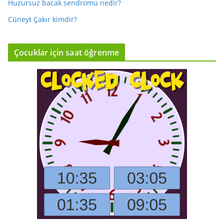
Huzursuz bacak sendromu nedir?
Cüneyt Çakır kimdir?
Çocuklar için saat öğrenme