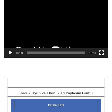
V
i
d
e
o
o
y
n
a
00:00
16:10
t
ı
c
ı
Çocuk Oyun ve Etkinlikleri Paylaşım Grubu
Gruba Katıl