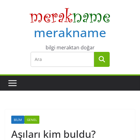
Skip
to
content
merakname
bilgi meraktan doğar
BILIM
GENEL
Aşıları kim buldu?