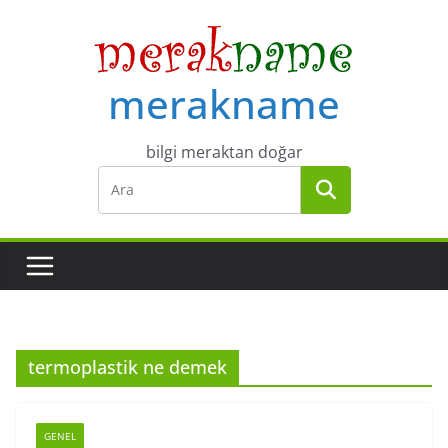
Skip
to
content
merakname
bilgi meraktan doğar
termoplastik ne demek
GENEL