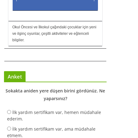
Okul Öncesi ve İlkokul çağındaki çocuklar için yeni
ve ilginç oyunlar, çeşitli aktiviteler ve eğlenceli
bilgiler.
Anket
Sokakta aniden yere düşen birini gördünüz. Ne
yaparsınız?
İlk yardım sertifikam var, hemen müdahale
ederim.
İlk yardım sertifikam var, ama müdahale
etmem.