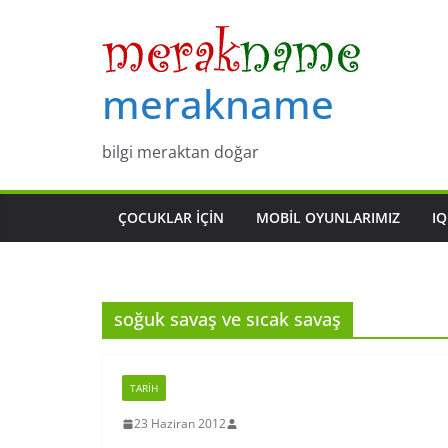
Skip
to
content
merakname
bilgi meraktan doğar
ÇOCUKLAR IÇIN
MOBIL OYUNLARIMIZ
IQ
soğuk savaş ve sıcak savaş
TARIH
23 Haziran 2012