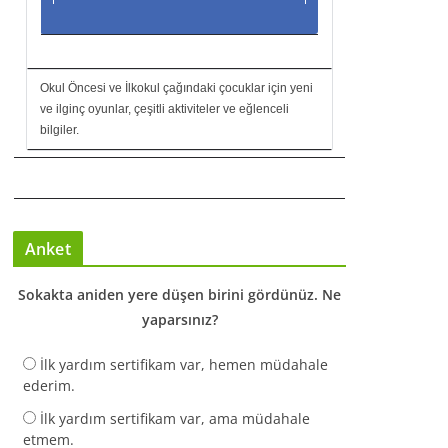
Okul Öncesi ve İlkokul çağındaki çocuklar için yeni
ve ilginç oyunlar, çeşitli aktiviteler ve eğlenceli
bilgiler.
Anket
Sokakta aniden yere düşen birini gördünüz. Ne
yaparsınız?
İlk yardım sertifikam var, hemen müdahale
ederim.
İlk yardım sertifikam var, ama müdahale
etmem.