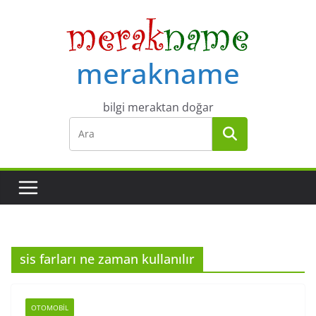
Skip
to
content
merakname
bilgi meraktan doğar
sis farları ne zaman kullanılır
OTOMOBIL