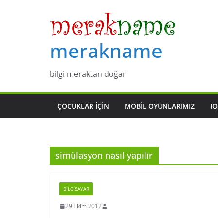
Skip
to
content
merakname
bilgi meraktan doğar
ÇOCUKLAR IÇIN
MOBIL OYUNLARIMIZ
IQ
simülasyon nasıl yapılır
BILGISAYAR
29 Ekim 2012