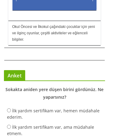
Okul Öncesi ve İlkokul çağındaki çocuklar için yeni
ve ilginç oyunlar, çeşitli aktiviteler ve eğlenceli
bilgiler.
Anket
Sokakta aniden yere düşen birini gördünüz. Ne
yaparsınız?
İlk yardım sertifikam var, hemen müdahale
ederim.
İlk yardım sertifikam var, ama müdahale
etmem.