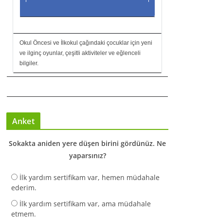
Okul Öncesi ve İlkokul çağındaki çocuklar için yeni
ve ilginç oyunlar, çeşitli aktiviteler ve eğlenceli
bilgiler.
Anket
Sokakta aniden yere düşen birini gördünüz. Ne
yaparsınız?
İlk yardım sertifikam var, hemen müdahale
ederim.
İlk yardım sertifikam var, ama müdahale
etmem.