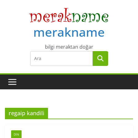
Skip
to
content
merakname
bilgi meraktan doğar
regaip kandili
DIN