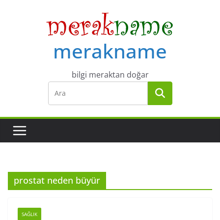
Skip
to
content
merakname
bilgi meraktan doğar
prostat neden büyür
SAĞLIK