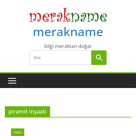
Skip
to
content
merakname
bilgi meraktan doğar
piramit inşaatı
TARIH