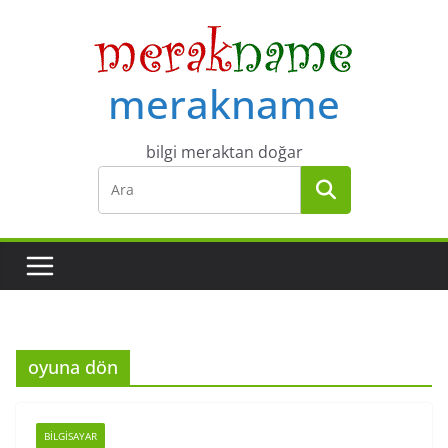
Skip
to
content
merakname
bilgi meraktan doğar
oyuna dön
BILGISAYAR