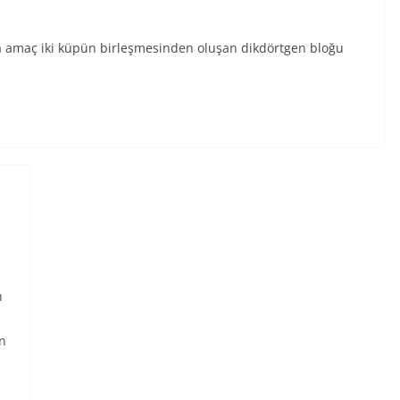
da amaç iki küpün birleşmesinden oluşan dikdörtgen bloğu
n
n