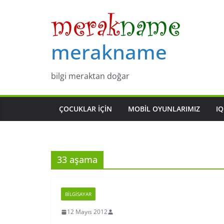
Skip
to
content
merakname
bilgi meraktan doğar
ÇOCUKLAR IÇIN
MOBIL OYUNLARIMIZ
IQ
33 aşama
BILGISAYAR
12 Mayıs 2012