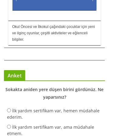
Okul Öncesi ve İlkokul çağındaki çocuklar için yeni
ve ilginç oyunlar, çeşitli aktiviteler ve eğlenceli
bilgiler.
Anket
Sokakta aniden yere düşen birini gördünüz. Ne
yaparsınız?
İlk yardım sertifikam var, hemen müdahale
ederim.
İlk yardım sertifikam var, ama müdahale
etmem.