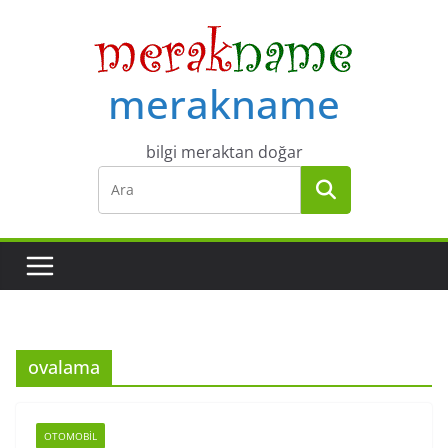
Skip
to
content
merakname
bilgi meraktan doğar
ovalama
OTOMOBIL